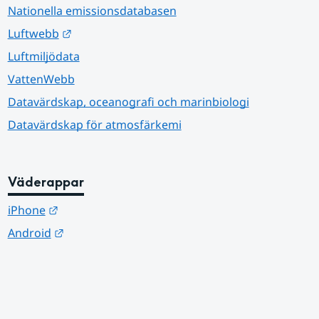
Nationella emissionsdatabasen
Länk till annan webbplats.
Luftwebb
Luftmiljödata
VattenWebb
Datavärdskap, oceanografi och marinbiologi
Datavärdskap för atmosfärkemi
Väderappar
Länk till annan webbplats.
iPhone
Länk till annan webbplats.
Android