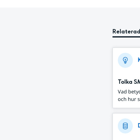
Relaterad
Tolka S
Vad bety
och hur s