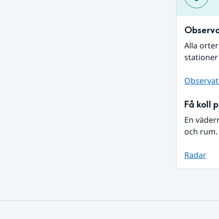
Observa
Alla orte
stationer
Observat
Få koll 
En väder
och rum. 
Radar