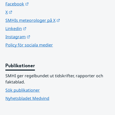
Länk till annan webbplats.
Facebook
Länk till annan webbplats.
X
Länk till annan webbplats.
SMHIs meteorologer på X
Länk till annan webbplats.
Linkedin
Länk till annan webbplats.
Instagram
Policy för sociala medier
Publikationer
SMHI ger regelbundet ut tidskrifter, rapporter och 
faktablad.
Sök publikationer
Nyhetsbladet Medvind