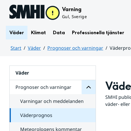
Hoppa till sidans innehåll
Varning
Gul, Sverige
Väder
Klimat
Data
Professionella tjänster
Start
Väder
Prognoser och varningar
Väderpr
varningar
och
Huvudinnehåll
Prognoser
för
Undersidor
Väder
Väde
Prognoser och varningar
SMHI public
Varningar och meddelanden
väder- eller
Väderprognos
Meteorologens kommentar