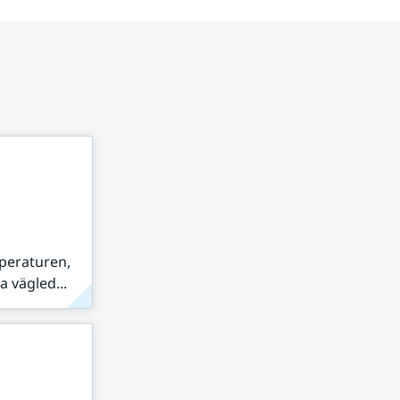
peraturen,
 vägled...