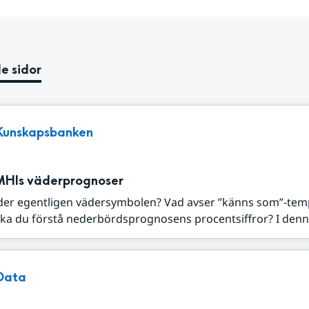
e sidor
Kunskapsbanken
MHIs väderprognoser
der egentligen vädersymbolen? Vad avser ”känns som”-tem
ka du förstå nederbördsprognosens procentsiffror? I denna
Data