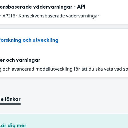
ensbaserade vädervarningar - API
r API för Konsekvensbaserade vädervarningar
Forskning och utveckling
er och varningar
 och avancerad modellutveckling för att du ska veta vad s
e länkar
Lär dig mer