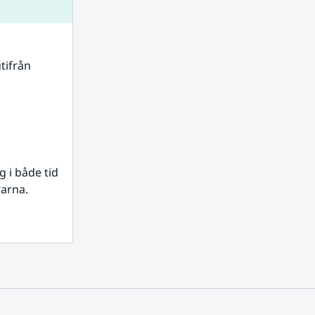
tifrån 
i både tid 
rarna.