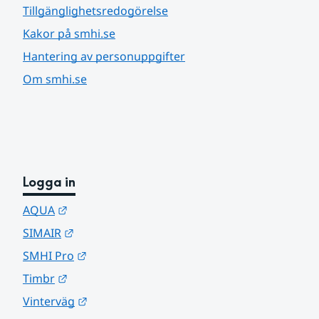
Tillgänglighetsredogörelse
Kakor på smhi.se
Hantering av personuppgifter
Om smhi.se
Logga in
Länk till annan webbplats.
AQUA
Länk till annan webbplats.
SIMAIR
Länk till annan webbplats.
SMHI Pro
Länk till annan webbplats.
Timbr
Länk till annan webbplats.
Vinterväg