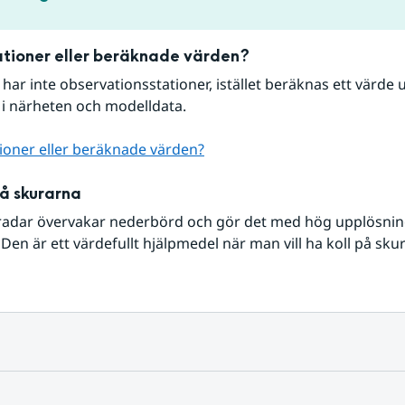
tioner eller beräknade värden?
r har inte observationsstationer, istället beräknas ett värde u
 i närheten och modelldata.
ioner eller beräknade värden?
på skurarna
radar övervakar nederbörd och gör det med hög upplösning 
Den är ett värdefullt hjälpmedel när man vill ha koll på sku