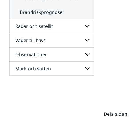
Brandriskprognoser
Radar och satellit
Väder till havs
Undersidor
för
Radar
Observationer
Undersidor
och
för
satellit
Väder
Mark och vatten
Undersidor
till
för
havs
Observationer
Undersidor
för
Mark
och
vatten
Dela sidan