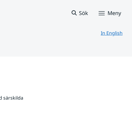
Sök
Meny
In English
 särskilda 