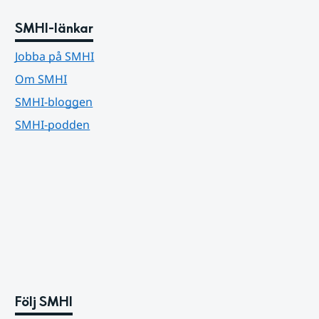
SMHI-länkar
Jobba på SMHI
Om SMHI
SMHI-bloggen
SMHI-podden
Följ SMHI