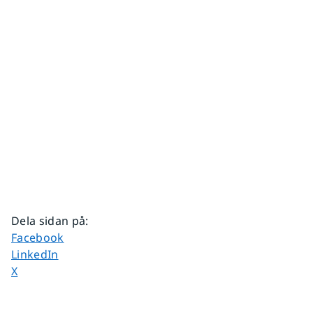
Dela sidan på
:
Dela sidan på
Facebook
Dela sidan på
LinkedIn
Dela sidan på
X