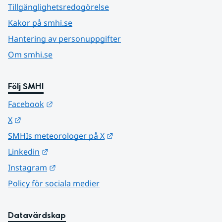
Tillgänglighetsredogörelse
Kakor på smhi.se
Hantering av personuppgifter
Om smhi.se
Följ SMHI
Länk till annan webbplats.
Facebook
Länk till annan webbplats.
X
Länk till annan webbplats.
SMHIs meteorologer på X
Länk till annan webbplats.
Linkedin
Länk till annan webbplats.
Instagram
Policy för sociala medier
Datavärdskap