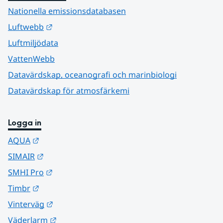
Nationella emissionsdatabasen
Länk till annan webbplats.
Luftwebb
Luftmiljödata
VattenWebb
Datavärdskap, oceanografi och marinbiologi
Datavärdskap för atmosfärkemi
Logga in
Länk till annan webbplats.
AQUA
Länk till annan webbplats.
SIMAIR
Länk till annan webbplats.
SMHI Pro
Länk till annan webbplats.
Timbr
Länk till annan webbplats.
Vinterväg
Länk till annan webbplats.
Väderlarm