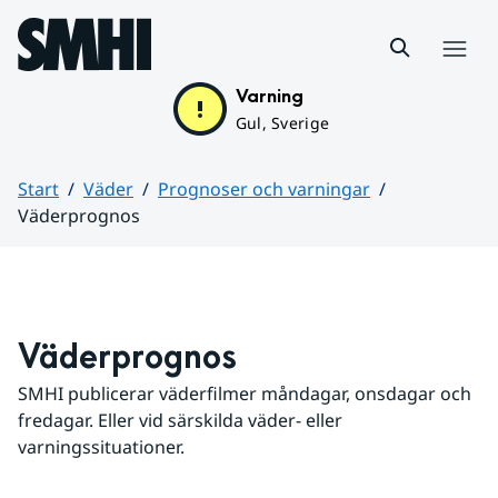
Hoppa till sidans innehåll
Meny
Varning
Gul, Sverige
Start
Väder
Prognoser och varningar
Väderprognos
Huvudinnehåll
Väderprognos
SMHI publicerar väderfilmer måndagar, onsdagar och 
fredagar. Eller vid särskilda väder- eller 
varningssituationer.