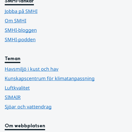
SMHI-länkar
Jobba på SMHI
Om SMHI
SMHI-bloggen
SMHI-podden
Teman
Havsmiljö i kust och hav
Kunskapscentrum för klimatanpassning
Luftkvalitet
SIMAIR
Sjöar och vattendrag
Om webbplatsen