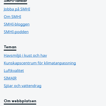
SMHI-länkar
Jobba på SMHI
Om SMHI
SMHI-bloggen
SMHI-podden
Teman
Havsmiljö i kust och hav
Kunskapscentrum för klimatanpassning
Luftkvalitet
SIMAIR
Sjöar och vattendrag
Om webbplatsen