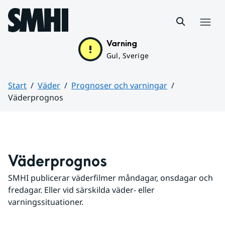
Hoppa till sidans innehåll
Meny
Varning
Gul, Sverige
Start
Väder
Prognoser och varningar
Väderprognos
Huvudinnehåll
Väderprognos
SMHI publicerar väderfilmer måndagar, onsdagar och 
fredagar. Eller vid särskilda väder- eller 
varningssituationer.