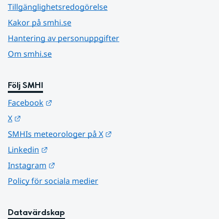
Tillgänglighetsredogörelse
Kakor på smhi.se
Hantering av personuppgifter
Om smhi.se
Följ SMHI
Länk till annan webbplats.
Facebook
Länk till annan webbplats.
X
Länk till annan webbplats.
SMHIs meteorologer på X
Länk till annan webbplats.
Linkedin
Länk till annan webbplats.
Instagram
Policy för sociala medier
Datavärdskap