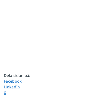
Dela sidan på
:
Dela sidan på
Facebook
Dela sidan på
LinkedIn
Dela sidan på
X