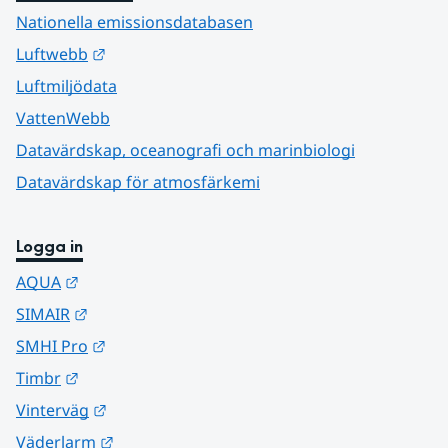
Nationella emissionsdatabasen
Länk till annan webbplats.
Luftwebb
Luftmiljödata
VattenWebb
Datavärdskap, oceanografi och marinbiologi
Datavärdskap för atmosfärkemi
Logga in
Länk till annan webbplats.
AQUA
Länk till annan webbplats.
SIMAIR
Länk till annan webbplats.
SMHI Pro
Länk till annan webbplats.
Timbr
Länk till annan webbplats.
Vinterväg
Länk till annan webbplats.
Väderlarm