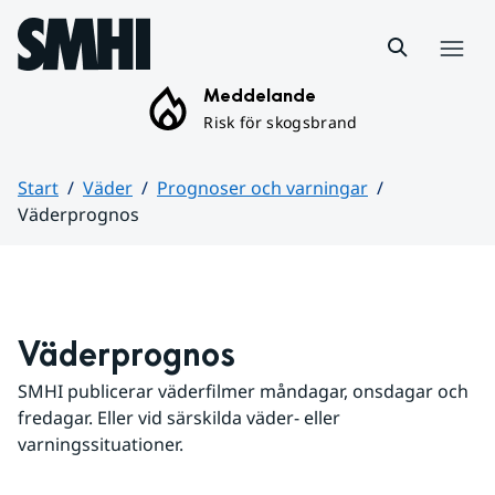
Hoppa till sidans innehåll
Meny
Meddelande
Risk för skogsbrand
Start
Väder
Prognoser och varningar
Väderprognos
Huvudinnehåll
Väderprognos
SMHI publicerar väderfilmer måndagar, onsdagar och 
fredagar. Eller vid särskilda väder- eller 
varningssituationer.