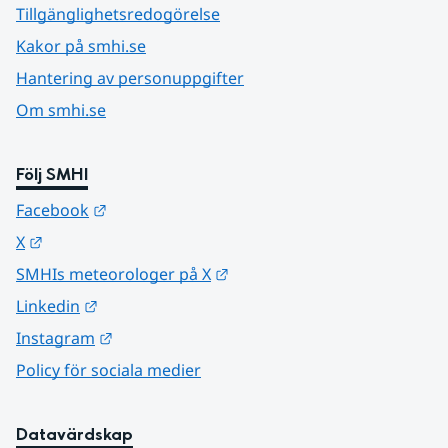
Tillgänglighetsredogörelse
Kakor på smhi.se
Hantering av personuppgifter
Om smhi.se
Följ SMHI
Länk till annan webbplats.
Facebook
Länk till annan webbplats.
X
Länk till annan webbplats.
SMHIs meteorologer på X
Länk till annan webbplats.
Linkedin
Länk till annan webbplats.
Instagram
Policy för sociala medier
Datavärdskap