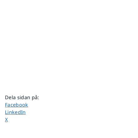
Dela sidan på
:
Dela sidan på
Facebook
Dela sidan på
LinkedIn
Dela sidan på
X