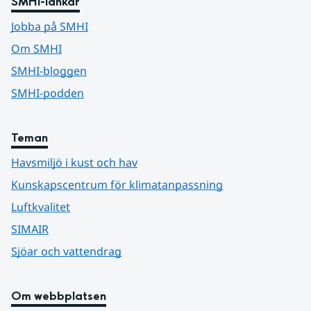
SMHI-länkar
Jobba på SMHI
Om SMHI
SMHI-bloggen
SMHI-podden
Teman
Havsmiljö i kust och hav
Kunskapscentrum för klimatanpassning
Luftkvalitet
SIMAIR
Sjöar och vattendrag
Om webbplatsen