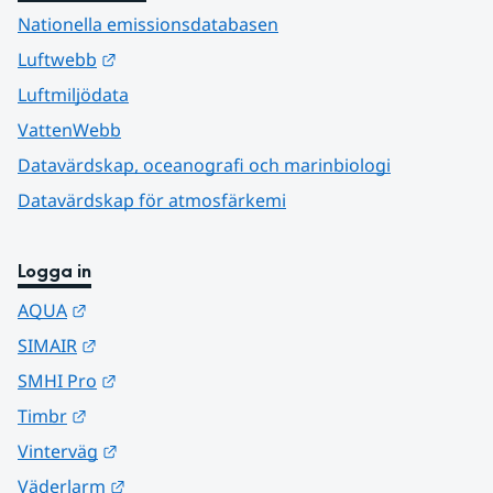
Nationella emissionsdatabasen
Länk till annan webbplats.
Luftwebb
Luftmiljödata
VattenWebb
Datavärdskap, oceanografi och marinbiologi
Datavärdskap för atmosfärkemi
Logga in
Länk till annan webbplats.
AQUA
Länk till annan webbplats.
SIMAIR
Länk till annan webbplats.
SMHI Pro
Länk till annan webbplats.
Timbr
Länk till annan webbplats.
Vinterväg
Länk till annan webbplats.
Väderlarm