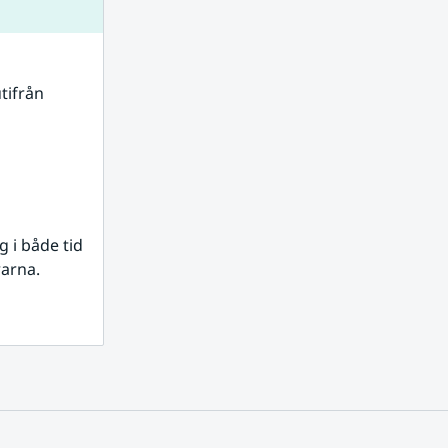
tifrån 
i både tid 
rarna.