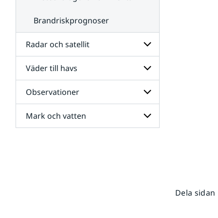
Brandriskprognoser
Radar och satellit
Väder till havs
Undersidor
för
Radar
Observationer
Undersidor
och
för
satellit
Väder
Mark och vatten
Undersidor
till
för
havs
Observationer
Undersidor
för
Mark
och
vatten
Dela sidan