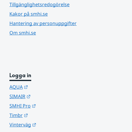
Tillgänglighetsredogörelse
Kakor på smhi.se
Hantering av personuppgifter
Om smhi.se
Logga in
Länk till annan webbplats.
AQUA
Länk till annan webbplats.
SIMAIR
Länk till annan webbplats.
SMHI Pro
Länk till annan webbplats.
Timbr
Länk till annan webbplats.
Vinterväg