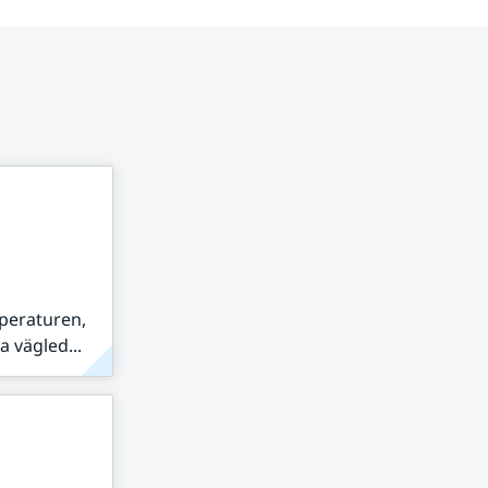
peraturen,
 vägled...