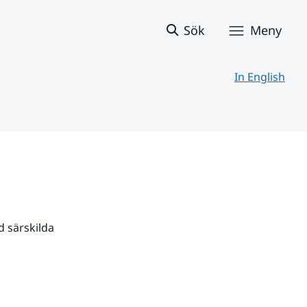
Sök
Meny
In English
 särskilda 