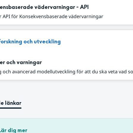
ensbaserade vädervarningar - API
r API för Konsekvensbaserade vädervarningar
Forskning och utveckling
er och varningar
 och avancerad modellutveckling för att du ska veta vad s
e länkar
Lär dig mer