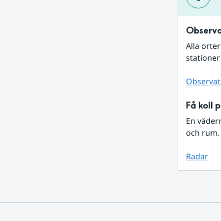
Observa
Alla orte
stationer
Observat
Få koll 
En väder
och rum. 
Radar