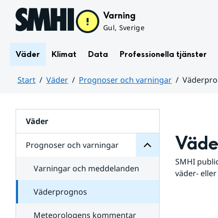
Hoppa till sidans innehåll
Varning
Gul, Sverige
Väder
Klimat
Data
Professionella tjänster
Start
Väder
Prognoser och varningar
Väderpr
varningar
och
Huvudinnehåll
Prognoser
för
Undersidor
Väder
Väde
Prognoser och varningar
SMHI public
Varningar och meddelanden
väder- eller
Väderprognos
Meteorologens kommentar