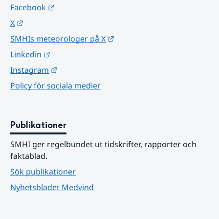
Länk till annan webbplats.
Facebook
Länk till annan webbplats.
X
Länk till annan webbplats.
SMHIs meteorologer på X
Länk till annan webbplats.
Linkedin
Länk till annan webbplats.
Instagram
Policy för sociala medier
Publikationer
SMHI ger regelbundet ut tidskrifter, rapporter och 
faktablad.
Sök publikationer
Nyhetsbladet Medvind