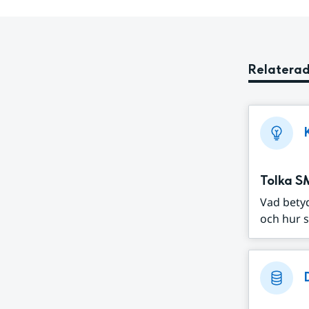
Relaterad
Tolka S
Vad bety
och hur s