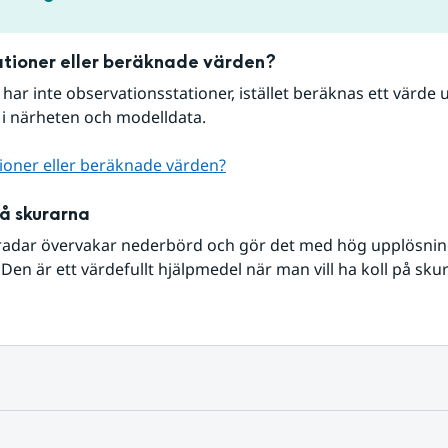
tioner eller beräknade värden?
r har inte observationsstationer, istället beräknas ett värde u
 i närheten och modelldata.
ioner eller beräknade värden?
på skurarna
radar övervakar nederbörd och gör det med hög upplösning 
Den är ett värdefullt hjälpmedel när man vill ha koll på sku