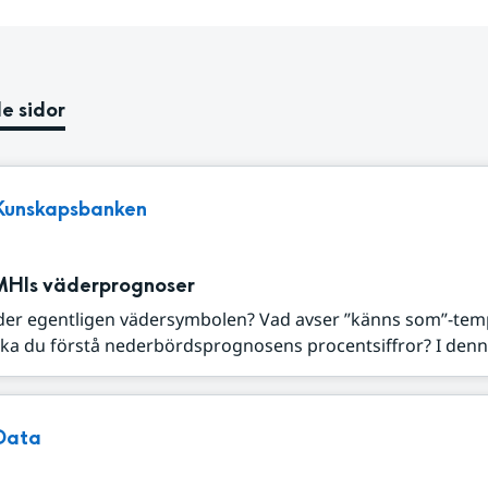
e sidor
Kunskapsbanken
MHIs väderprognoser
der egentligen vädersymbolen? Vad avser ”känns som”-tem
ka du förstå nederbördsprognosens procentsiffror? I denna
Data