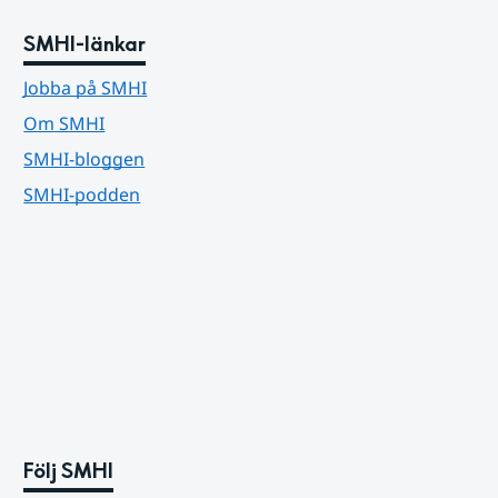
SMHI-länkar
Jobba på SMHI
Om SMHI
SMHI-bloggen
SMHI-podden
Följ SMHI