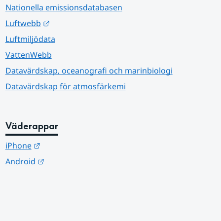
Nationella emissionsdatabasen
Länk till annan webbplats.
Luftwebb
Luftmiljödata
VattenWebb
Datavärdskap, oceanografi och marinbiologi
Datavärdskap för atmosfärkemi
Väderappar
Länk till annan webbplats.
iPhone
Länk till annan webbplats.
Android