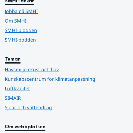
SMHI-länkar
Jobba på SMHI
Om SMHI
SMHI-bloggen
SMHI-podden
Teman
Havsmiljö i kust och hav
Kunskapscentrum för klimatanpassning
Luftkvalitet
SIMAIR
Sjöar och vattendrag
Om webbplatsen