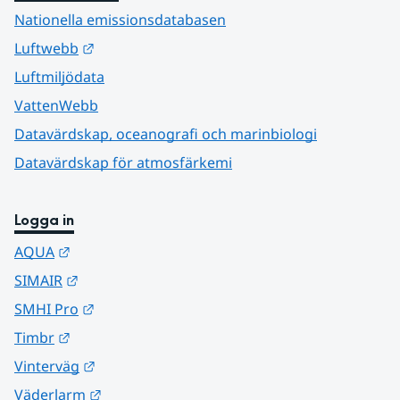
Nationella emissionsdatabasen
Länk till annan webbplats.
Luftwebb
Luftmiljödata
VattenWebb
Datavärdskap, oceanografi och marinbiologi
Datavärdskap för atmosfärkemi
Logga in
Länk till annan webbplats.
AQUA
Länk till annan webbplats.
SIMAIR
Länk till annan webbplats.
SMHI Pro
Länk till annan webbplats.
Timbr
Länk till annan webbplats.
Vinterväg
Länk till annan webbplats.
Väderlarm