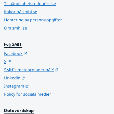
Tillgänglighetsredogörelse
Kakor på smhi.se
Hantering av personuppgifter
Om smhi.se
Följ SMHI
Länk till annan webbplats.
Facebook
Länk till annan webbplats.
X
Länk till annan webbplats.
SMHIs meteorologer på X
Länk till annan webbplats.
Linkedin
Länk till annan webbplats.
Instagram
Policy för sociala medier
Datavärdskap