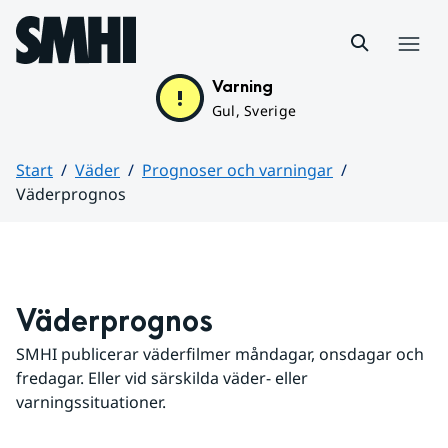
Hoppa till sidans innehåll
Meny
Varning
Gul, Sverige
Start
Väder
Prognoser och varningar
Väderprognos
Huvudinnehåll
Väderprognos
SMHI publicerar väderfilmer måndagar, onsdagar och 
fredagar. Eller vid särskilda väder- eller 
varningssituationer.