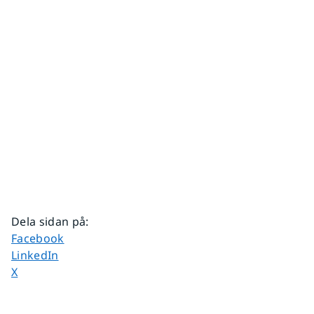
Dela sidan på
:
Dela sidan på
Facebook
Dela sidan på
LinkedIn
Dela sidan på
X