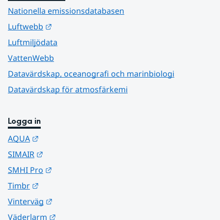
Nationella emissionsdatabasen
Länk till annan webbplats.
Luftwebb
Luftmiljödata
VattenWebb
Datavärdskap, oceanografi och marinbiologi
Datavärdskap för atmosfärkemi
Logga in
Länk till annan webbplats.
AQUA
Länk till annan webbplats.
SIMAIR
Länk till annan webbplats.
SMHI Pro
Länk till annan webbplats.
Timbr
Länk till annan webbplats.
Vinterväg
Länk till annan webbplats.
Väderlarm