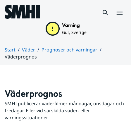
Hoppa till sidans innehåll
Meny
Varning
Gul, Sverige
Start
Väder
Prognoser och varningar
Väderprognos
Huvudinnehåll
Väderprognos
SMHI publicerar väderfilmer måndagar, onsdagar och 
fredagar. Eller vid särskilda väder- eller 
varningssituationer.