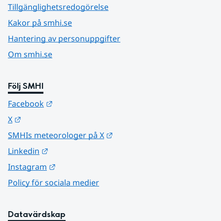
Tillgänglighetsredogörelse
Kakor på smhi.se
Hantering av personuppgifter
Om smhi.se
Följ SMHI
Länk till annan webbplats.
Facebook
Länk till annan webbplats.
X
Länk till annan webbplats.
SMHIs meteorologer på X
Länk till annan webbplats.
Linkedin
Länk till annan webbplats.
Instagram
Policy för sociala medier
Datavärdskap