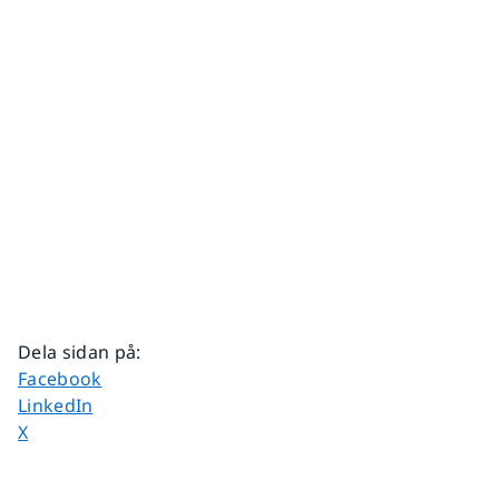
Dela sidan på
:
Dela sidan på
Facebook
Dela sidan på
LinkedIn
Dela sidan på
X