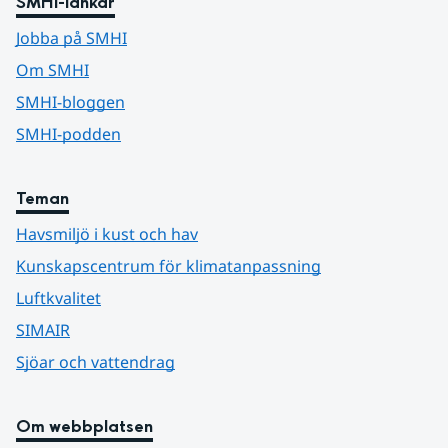
SMHI-länkar
Jobba på SMHI
Om SMHI
SMHI-bloggen
SMHI-podden
Teman
Havsmiljö i kust och hav
Kunskapscentrum för klimatanpassning
Luftkvalitet
SIMAIR
Sjöar och vattendrag
Om webbplatsen