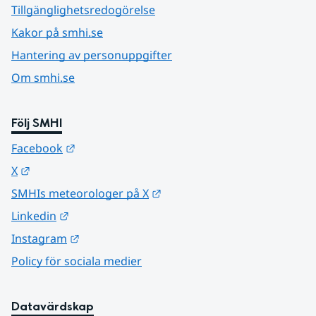
Tillgänglighetsredogörelse
Kakor på smhi.se
Hantering av personuppgifter
Om smhi.se
Följ SMHI
Länk till annan webbplats.
Facebook
Länk till annan webbplats.
X
Länk till annan webbplats.
SMHIs meteorologer på X
Länk till annan webbplats.
Linkedin
Länk till annan webbplats.
Instagram
Policy för sociala medier
Datavärdskap