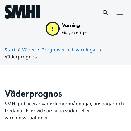
Hoppa till sidans innehåll
Meny
Varning
Gul, Sverige
Start
Väder
Prognoser och varningar
Väderprognos
Huvudinnehåll
Väderprognos
SMHI publicerar väderfilmer måndagar, onsdagar och 
fredagar. Eller vid särskilda väder- eller 
varningssituationer.