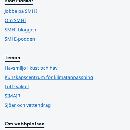
SMHI-länkar
Jobba på SMHI
Om SMHI
SMHI-bloggen
SMHI-podden
Teman
Havsmiljö i kust och hav
Kunskapscentrum för klimatanpassning
Luftkvalitet
SIMAIR
Sjöar och vattendrag
Om webbplatsen