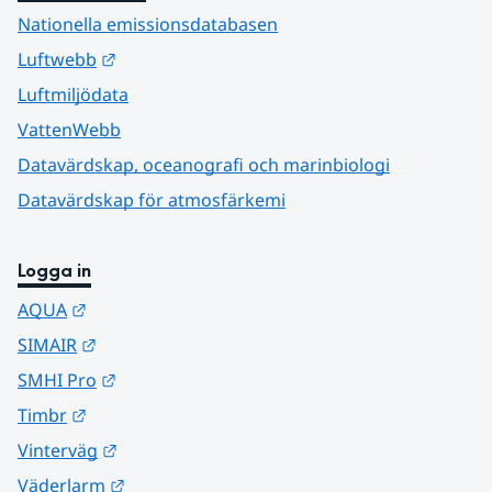
Nationella emissionsdatabasen
Länk till annan webbplats.
Luftwebb
Luftmiljödata
VattenWebb
Datavärdskap, oceanografi och marinbiologi
Datavärdskap för atmosfärkemi
Logga in
Länk till annan webbplats.
AQUA
Länk till annan webbplats.
SIMAIR
Länk till annan webbplats.
SMHI Pro
Länk till annan webbplats.
Timbr
Länk till annan webbplats.
Vinterväg
Länk till annan webbplats.
Väderlarm