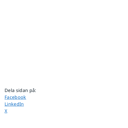
Dela sidan på
:
Dela sidan på
Facebook
Dela sidan på
LinkedIn
Dela sidan på
X