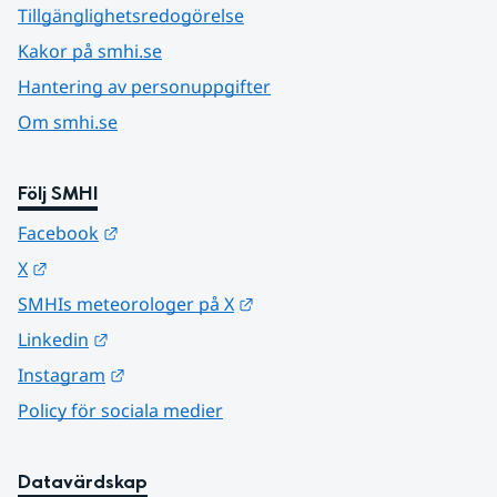
Tillgänglighetsredogörelse
Kakor på smhi.se
Hantering av personuppgifter
Om smhi.se
Följ SMHI
Länk till annan webbplats.
Facebook
Länk till annan webbplats.
X
Länk till annan webbplats.
SMHIs meteorologer på X
Länk till annan webbplats.
Linkedin
Länk till annan webbplats.
Instagram
Policy för sociala medier
Datavärdskap