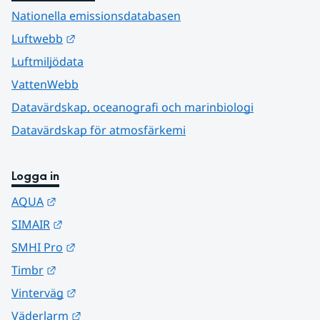
Nationella emissionsdatabasen
Länk till annan webbplats.
Luftwebb
Luftmiljödata
VattenWebb
Datavärdskap, oceanografi och marinbiologi
Datavärdskap för atmosfärkemi
Logga in
Länk till annan webbplats.
AQUA
Länk till annan webbplats.
SIMAIR
Länk till annan webbplats.
SMHI Pro
Länk till annan webbplats.
Timbr
Länk till annan webbplats.
Vinterväg
Länk till annan webbplats.
Väderlarm