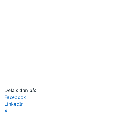
Dela sidan på
:
Dela sidan på
Facebook
Dela sidan på
LinkedIn
Dela sidan på
X