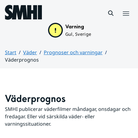
Hoppa till sidans innehåll
Meny
Varning
Gul, Sverige
Start
Väder
Prognoser och varningar
Väderprognos
Huvudinnehåll
Väderprognos
SMHI publicerar väderfilmer måndagar, onsdagar och 
fredagar. Eller vid särskilda väder- eller 
varningssituationer.