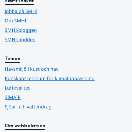
SMHI-länkar
Jobba på SMHI
Om SMHI
SMHI-bloggen
SMHI-podden
Teman
Havsmiljö i kust och hav
Kunskapscentrum för klimatanpassning
Luftkvalitet
SIMAIR
Sjöar och vattendrag
Om webbplatsen