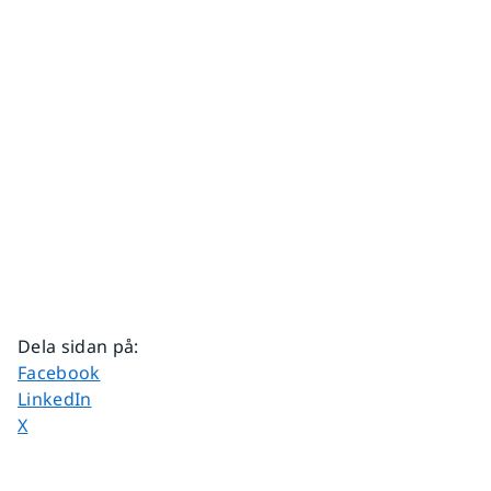
Dela sidan på
:
Dela sidan på
Facebook
Dela sidan på
LinkedIn
Dela sidan på
X