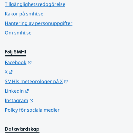
Tillgänglighetsredogörelse
Kakor på smhi.se
Hantering av personuppgifter
Om smhi.se
Följ SMHI
Länk till annan webbplats.
Facebook
Länk till annan webbplats.
X
Länk till annan webbplats.
SMHIs meteorologer på X
Länk till annan webbplats.
Linkedin
Länk till annan webbplats.
Instagram
Policy för sociala medier
Datavärdskap