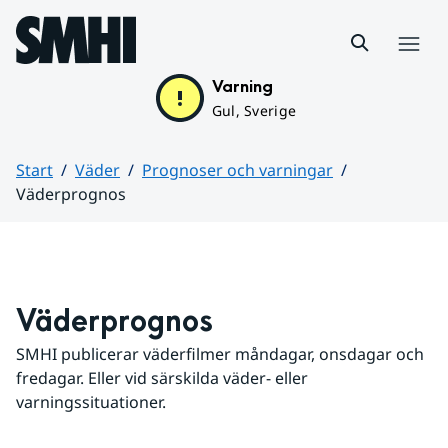
Hoppa till sidans innehåll
Meny
Varning
Gul, Sverige
Start
Väder
Prognoser och varningar
Väderprognos
Huvudinnehåll
Väderprognos
SMHI publicerar väderfilmer måndagar, onsdagar och 
fredagar. Eller vid särskilda väder- eller 
varningssituationer.