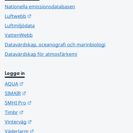
Nationella emissionsdatabasen
Länk till annan webbplats.
Luftwebb
Luftmiljödata
VattenWebb
Datavärdskap, oceanografi och marinbiologi
Datavärdskap för atmosfärkemi
Logga in
Länk till annan webbplats.
AQUA
Länk till annan webbplats.
SIMAIR
Länk till annan webbplats.
SMHI Pro
Länk till annan webbplats.
Timbr
Länk till annan webbplats.
Vinterväg
Länk till annan webbplats.
Väderlarm