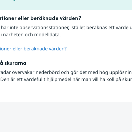
tioner eller beräknade värden?
r har inte observationsstationer, istället beräknas ett värde u
 i närheten och modelldata.
ioner eller beräknade värden?
på skurarna
radar övervakar nederbörd och gör det med hög upplösning 
Den är ett värdefullt hjälpmedel när man vill ha koll på sku