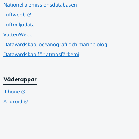
Nationella emissionsdatabasen
Länk till annan webbplats.
Luftwebb
Luftmiljödata
VattenWebb
Datavärdskap, oceanografi och marinbiologi
Datavärdskap för atmosfärkemi
Väderappar
Länk till annan webbplats.
iPhone
Länk till annan webbplats.
Android