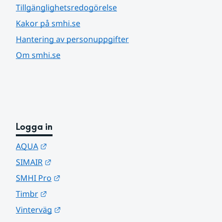
Tillgänglighetsredogörelse
Kakor på smhi.se
Hantering av personuppgifter
Om smhi.se
Logga in
Länk till annan webbplats.
AQUA
Länk till annan webbplats.
SIMAIR
Länk till annan webbplats.
SMHI Pro
Länk till annan webbplats.
Timbr
Länk till annan webbplats.
Vinterväg