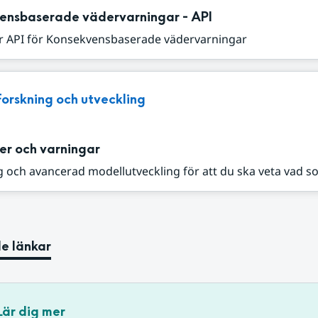
ensbaserade vädervarningar - API
r API för Konsekvensbaserade vädervarningar
Forskning och utveckling
er och varningar
 och avancerad modellutveckling för att du ska veta vad s
e länkar
Lär dig mer