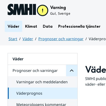
Hoppa till sidans innehåll
Varning
Gul, Sverige
Väder
Klimat
Data
Professionella tjänster
Start
Väder
Prognoser och varningar
Väderpr
varningar
och
Huvudinnehåll
Prognoser
för
Undersidor
Väder
Väde
Prognoser och varningar
SMHI public
Varningar och meddelanden
väder- eller
Väderprognos
Meteorologens kommentar