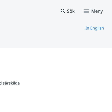
Sök
Meny
In English
 särskilda 