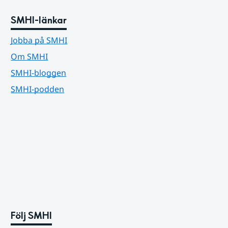
SMHI-länkar
Jobba på SMHI
Om SMHI
SMHI-bloggen
SMHI-podden
Följ SMHI