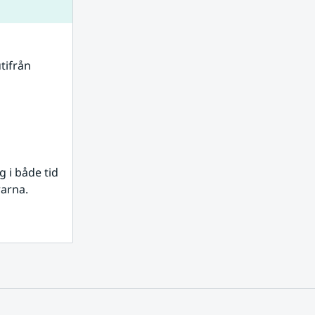
tifrån 
i både tid 
rarna.