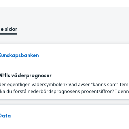
e sidor
Kunskapsbanken
MHIs väderprognoser
der egentligen vädersymbolen? Vad avser ”känns som”-tem
ka du förstå nederbördsprognosens procentsiffror? I denna
Data