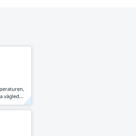
peraturen,
 vägled...