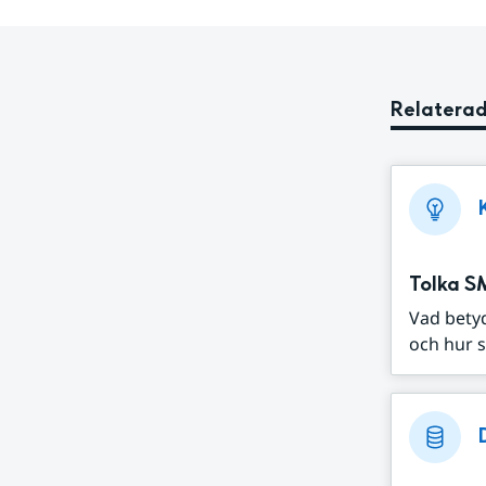
Relaterad
Tolka S
Vad bety
och hur s