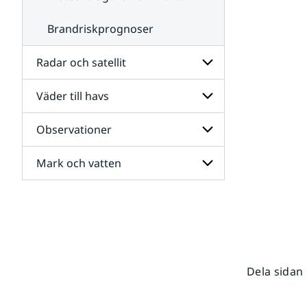
Brandriskprognoser
Radar och satellit
Väder till havs
Undersidor
för
Radar
Observationer
Undersidor
och
för
satellit
Väder
Mark och vatten
Undersidor
till
för
havs
Observationer
Undersidor
för
Mark
och
vatten
Dela sidan