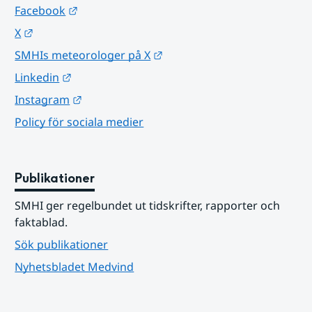
Länk till annan webbplats.
Facebook
Länk till annan webbplats.
X
Länk till annan webbplats.
SMHIs meteorologer på X
Länk till annan webbplats.
Linkedin
Länk till annan webbplats.
Instagram
Policy för sociala medier
Publikationer
SMHI ger regelbundet ut tidskrifter, rapporter och 
faktablad.
Sök publikationer
Nyhetsbladet Medvind