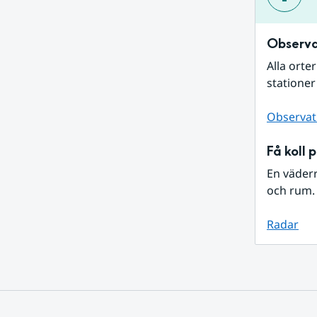
Observa
Alla orte
stationer
Observat
Få koll 
En väder
och rum. 
Radar