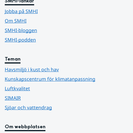
SMHI-länkar
Jobba på SMHI
Om SMHI
SMHI-bloggen
SMHI-podden
Teman
Havsmiljö i kust och hav
Kunskapscentrum för klimatanpassning
Luftkvalitet
SIMAIR
Sjöar och vattendrag
Om webbplatsen