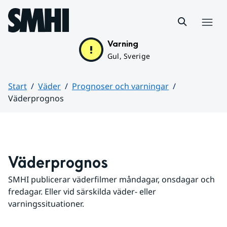
Hoppa till sidans innehåll
Meny
Varning
Gul, Sverige
Start
Väder
Prognoser och varningar
Väderprognos
Huvudinnehåll
Väderprognos
SMHI publicerar väderfilmer måndagar, onsdagar och 
fredagar. Eller vid särskilda väder- eller 
varningssituationer.