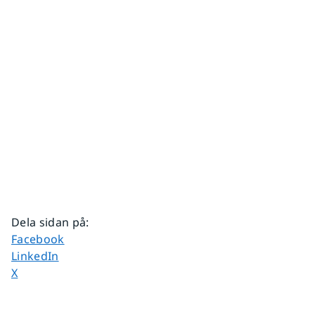
Dela sidan på
:
Dela sidan på
Facebook
Dela sidan på
LinkedIn
Dela sidan på
X