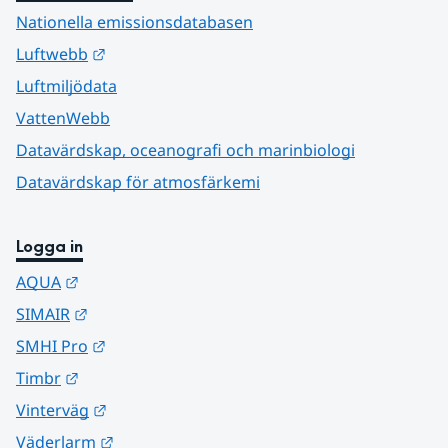
Nationella emissionsdatabasen
Länk till annan webbplats.
Luftwebb
Luftmiljödata
VattenWebb
Datavärdskap, oceanografi och marinbiologi
Datavärdskap för atmosfärkemi
Logga in
Länk till annan webbplats.
AQUA
Länk till annan webbplats.
SIMAIR
Länk till annan webbplats.
SMHI Pro
Länk till annan webbplats.
Timbr
Länk till annan webbplats.
Vinterväg
Länk till annan webbplats.
Väderlarm