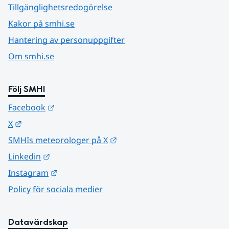
Tillgänglighetsredogörelse
Kakor på smhi.se
Hantering av personuppgifter
Om smhi.se
Följ SMHI
Länk till annan webbplats.
Facebook
Länk till annan webbplats.
X
Länk till annan webbplats.
SMHIs meteorologer på X
Länk till annan webbplats.
Linkedin
Länk till annan webbplats.
Instagram
Policy för sociala medier
Datavärdskap