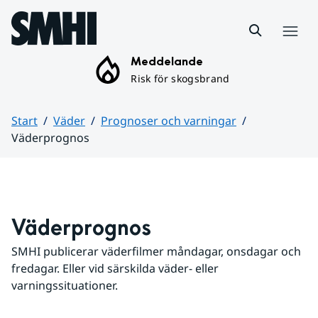
Hoppa till sidans innehåll
Meny
Meddelande
Risk för skogsbrand
Start
Väder
Prognoser och varningar
Väderprognos
Huvudinnehåll
Väderprognos
SMHI publicerar väderfilmer måndagar, onsdagar och 
fredagar. Eller vid särskilda väder- eller 
varningssituationer.