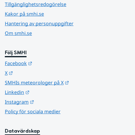
Tillgänglighetsredogörelse
Kakor på smhi.se
Hantering av personuppgifter
Om smhi.se
Följ SMHI
Länk till annan webbplats.
Facebook
Länk till annan webbplats.
X
Länk till annan webbplats.
SMHIs meteorologer på X
Länk till annan webbplats.
Linkedin
Länk till annan webbplats.
Instagram
Policy för sociala medier
Datavärdskap