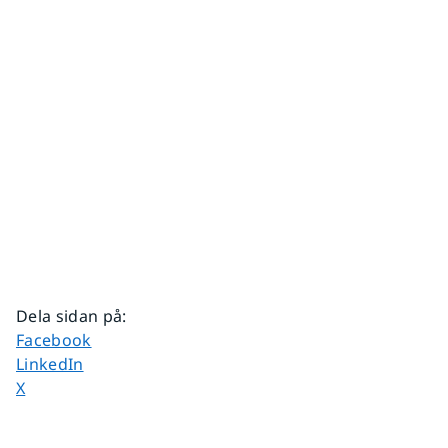
Dela sidan på
:
Dela sidan på
Facebook
Dela sidan på
LinkedIn
Dela sidan på
X