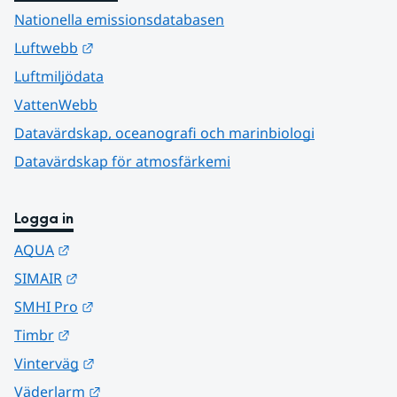
Nationella emissionsdatabasen
Länk till annan webbplats.
Luftwebb
Luftmiljödata
VattenWebb
Datavärdskap, oceanografi och marinbiologi
Datavärdskap för atmosfärkemi
Logga in
Länk till annan webbplats.
AQUA
Länk till annan webbplats.
SIMAIR
Länk till annan webbplats.
SMHI Pro
Länk till annan webbplats.
Timbr
Länk till annan webbplats.
Vinterväg
Länk till annan webbplats.
Väderlarm