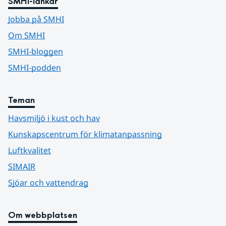
SMHI-länkar
Jobba på SMHI
Om SMHI
SMHI-bloggen
SMHI-podden
Teman
Havsmiljö i kust och hav
Kunskapscentrum för klimatanpassning
Luftkvalitet
SIMAIR
Sjöar och vattendrag
Om webbplatsen