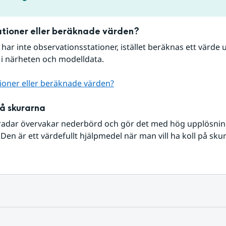
tioner eller beräknade värden?
r har inte observationsstationer, istället beräknas ett värde u
 i närheten och modelldata.
ioner eller beräknade värden?
på skurarna
radar övervakar nederbörd och gör det med hög upplösning 
Den är ett värdefullt hjälpmedel när man vill ha koll på sku