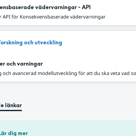
ensbaserade vädervarningar - API
r API för Konsekvensbaserade vädervarningar
Forskning och utveckling
er och varningar
 och avancerad modellutveckling för att du ska veta vad s
e länkar
Lär dig mer