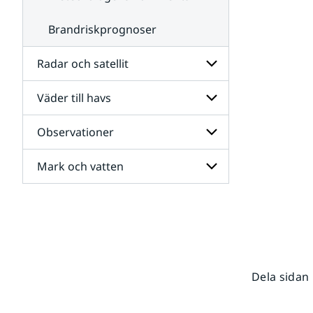
Brandriskprognoser
Radar och satellit
Väder till havs
Undersidor
för
Radar
Observationer
Undersidor
och
för
satellit
Väder
Mark och vatten
Undersidor
till
för
havs
Observationer
Undersidor
för
Mark
och
vatten
Dela sidan