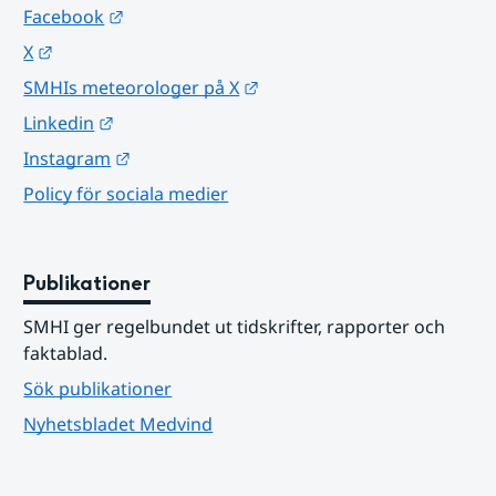
Länk till annan webbplats.
Facebook
Länk till annan webbplats.
X
Länk till annan webbplats.
SMHIs meteorologer på X
Länk till annan webbplats.
Linkedin
Länk till annan webbplats.
Instagram
Policy för sociala medier
Publikationer
SMHI ger regelbundet ut tidskrifter, rapporter och 
faktablad.
Sök publikationer
Nyhetsbladet Medvind