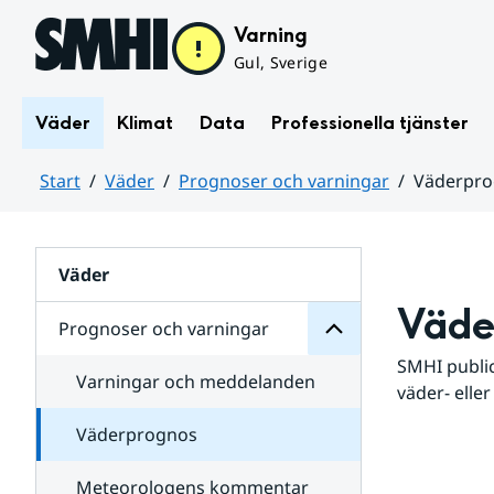
Hoppa till sidans innehåll
Varning
Gul, Sverige
Väder
Klimat
Data
Professionella tjänster
Start
Väder
Prognoser och varningar
Väderpr
varningar
och
Huvudinnehåll
Prognoser
för
Undersidor
Väder
Väde
Prognoser och varningar
SMHI public
Varningar och meddelanden
väder- eller
Väderprognos
Meteorologens kommentar