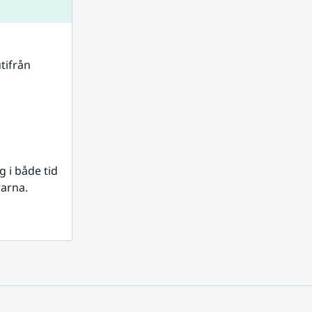
tifrån 
i både tid 
rarna.