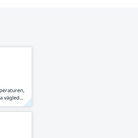
peraturen,
 vägled...