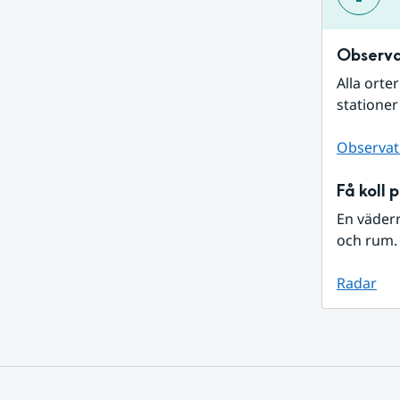
Observa
Alla orte
stationer
Observat
Få koll 
En väder
och rum. 
Radar