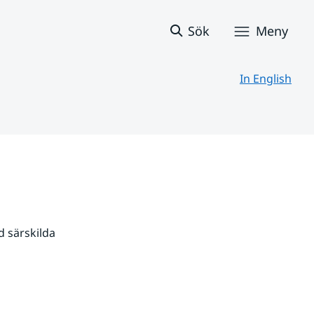
Sök
Meny
In English
 särskilda 