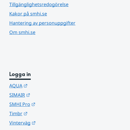
Tillgänglighetsredogörelse
Kakor på smhi.se
Hantering av personuppgifter
Om smhi.se
Logga in
Länk till annan webbplats.
AQUA
Länk till annan webbplats.
SIMAIR
Länk till annan webbplats.
SMHI Pro
Länk till annan webbplats.
Timbr
Länk till annan webbplats.
Vinterväg