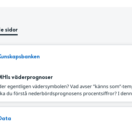
e sidor
Kunskapsbanken
MHIs väderprognoser
der egentligen vädersymbolen? Vad avser ”känns som”-tem
ka du förstå nederbördsprognosens procentsiffror? I denna
Data