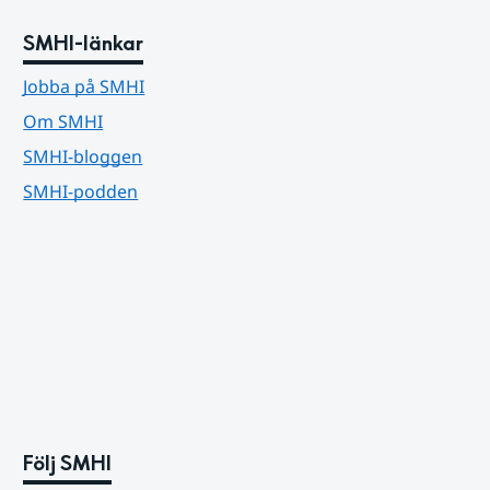
SMHI-länkar
Jobba på SMHI
Om SMHI
SMHI-bloggen
SMHI-podden
Följ SMHI