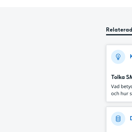
Relaterad
Tolka S
Vad bety
och hur s