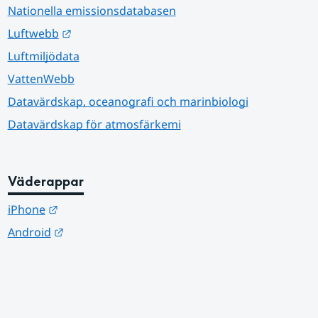
Nationella emissionsdatabasen
Länk till annan webbplats.
Luftwebb
Luftmiljödata
VattenWebb
Datavärdskap, oceanografi och marinbiologi
Datavärdskap för atmosfärkemi
Väderappar
Länk till annan webbplats.
iPhone
Länk till annan webbplats.
Android