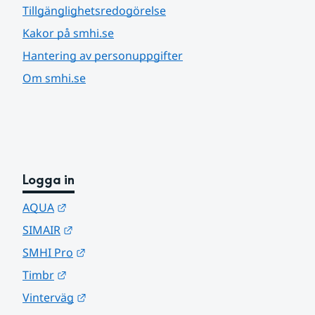
Tillgänglighetsredogörelse
Kakor på smhi.se
Hantering av personuppgifter
Om smhi.se
Logga in
Länk till annan webbplats.
AQUA
Länk till annan webbplats.
SIMAIR
Länk till annan webbplats.
SMHI Pro
Länk till annan webbplats.
Timbr
Länk till annan webbplats.
Vinterväg