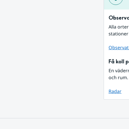
Observa
Alla orte
stationer
Observat
Få koll 
En väder
och rum. 
Radar