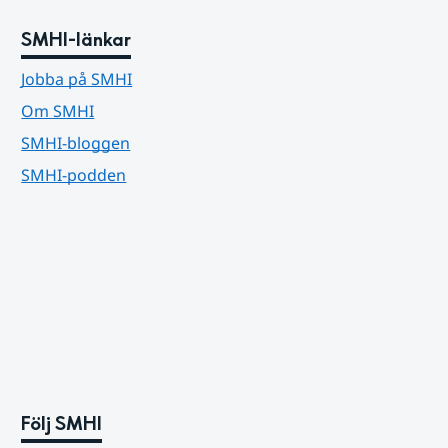
SMHI-länkar
Jobba på SMHI
Om SMHI
SMHI-bloggen
SMHI-podden
Följ SMHI