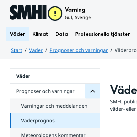
Hoppa till sidans innehåll
Varning
Gul, Sverige
Väder
Klimat
Data
Professionella tjänster
Start
Väder
Prognoser och varningar
Väderpr
varningar
och
Huvudinnehåll
Prognoser
för
Undersidor
Väder
Väde
Prognoser och varningar
SMHI public
Varningar och meddelanden
väder- eller
Väderprognos
Meteorologens kommentar