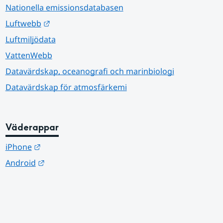
Nationella emissionsdatabasen
Länk till annan webbplats.
Luftwebb
Luftmiljödata
VattenWebb
Datavärdskap, oceanografi och marinbiologi
Datavärdskap för atmosfärkemi
Väderappar
Länk till annan webbplats.
iPhone
Länk till annan webbplats.
Android