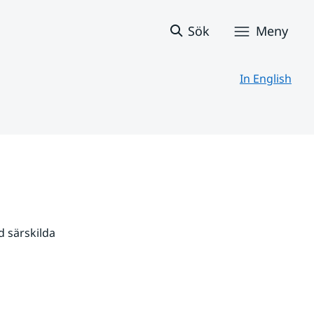
Sök
Meny
In English
 särskilda 