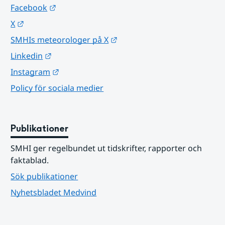
Länk till annan webbplats.
Facebook
Länk till annan webbplats.
X
Länk till annan webbplats.
SMHIs meteorologer på X
Länk till annan webbplats.
Linkedin
Länk till annan webbplats.
Instagram
Policy för sociala medier
Publikationer
SMHI ger regelbundet ut tidskrifter, rapporter och 
faktablad.
Sök publikationer
Nyhetsbladet Medvind