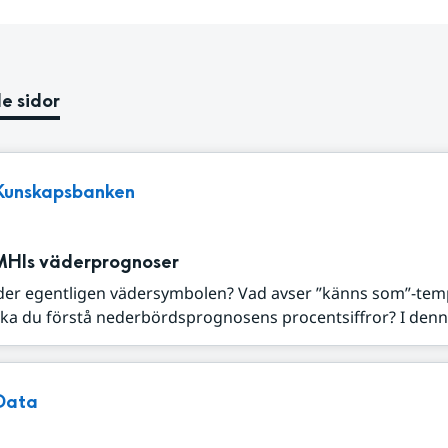
e sidor
Kunskapsbanken
MHIs väderprognoser
der egentligen vädersymbolen? Vad avser ”känns som”-tem
ka du förstå nederbördsprognosens procentsiffror? I denna
Data