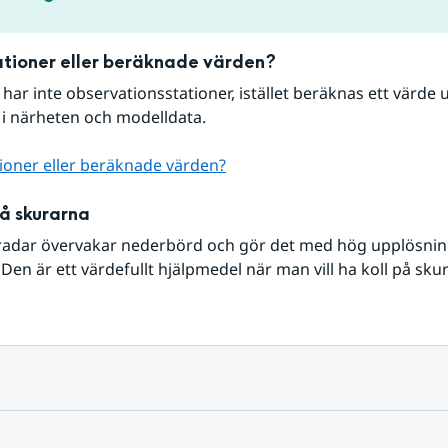
tioner eller beräknade värden?
r har inte observationsstationer, istället beräknas ett värde u
 i närheten och modelldata.
ioner eller beräknade värden?
på skurarna
radar övervakar nederbörd och gör det med hög upplösning 
Den är ett värdefullt hjälpmedel när man vill ha koll på sku