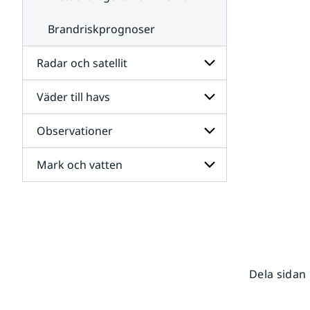
Brandriskprognoser
Radar och satellit
Väder till havs
Undersidor
för
Radar
Observationer
Undersidor
och
för
satellit
Väder
Mark och vatten
Undersidor
till
för
havs
Observationer
Undersidor
för
Mark
och
vatten
Dela sidan