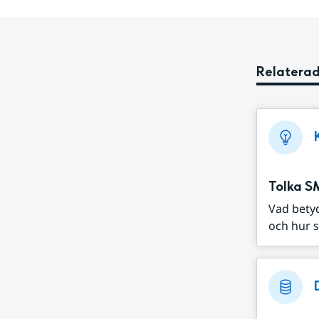
Relaterad
Tolka S
Vad bety
och hur s