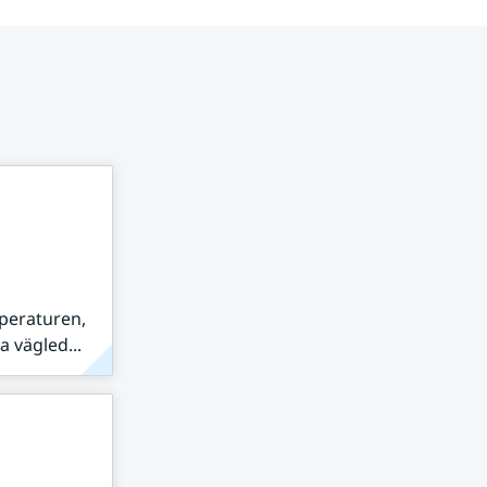
peraturen,
 vägled...