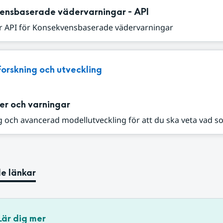
ensbaserade vädervarningar - API
r API för Konsekvensbaserade vädervarningar
Forskning och utveckling
er och varningar
 och avancerad modellutveckling för att du ska veta vad s
e länkar
Lär dig mer