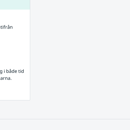
tifrån 
i både tid 
rarna.