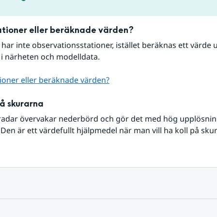
tioner eller beräknade värden?
r har inte observationsstationer, istället beräknas ett värde u
 i närheten och modelldata.
ioner eller beräknade värden?
på skurarna
radar övervakar nederbörd och gör det med hög upplösning 
Den är ett värdefullt hjälpmedel när man vill ha koll på sku