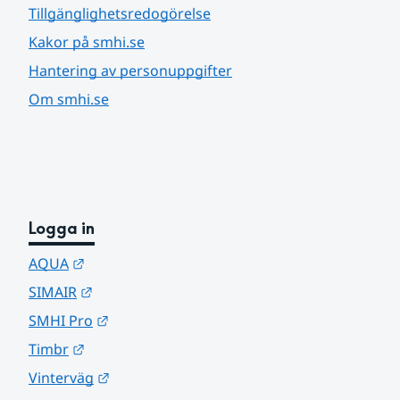
Tillgänglighetsredogörelse
Kakor på smhi.se
Hantering av personuppgifter
Om smhi.se
Logga in
Länk till annan webbplats.
AQUA
Länk till annan webbplats.
SIMAIR
Länk till annan webbplats.
SMHI Pro
Länk till annan webbplats.
Timbr
Länk till annan webbplats.
Vinterväg