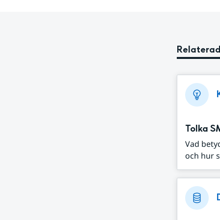
Relaterad
Tolka S
Vad bety
och hur s