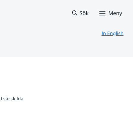
Sök
Meny
In English
 särskilda 