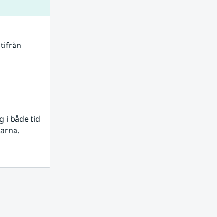
tifrån 
i både tid 
rarna.