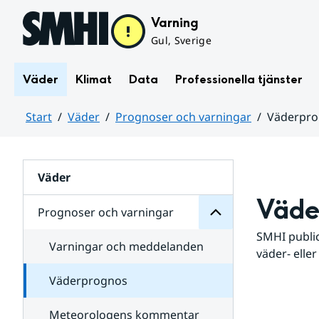
Hoppa till sidans innehåll
Varning
Gul, Sverige
Väder
Klimat
Data
Professionella tjänster
Start
Väder
Prognoser och varningar
Väderpr
varningar
och
Huvudinnehåll
Prognoser
för
Undersidor
Väder
Väde
Prognoser och varningar
SMHI public
Varningar och meddelanden
väder- eller
Väderprognos
Meteorologens kommentar