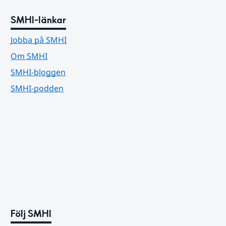
SMHI-länkar
Jobba på SMHI
Om SMHI
SMHI-bloggen
SMHI-podden
Följ SMHI