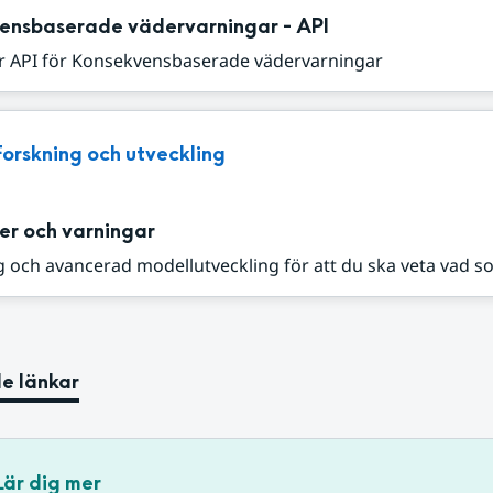
ensbaserade vädervarningar - API
r API för Konsekvensbaserade vädervarningar
Forskning och utveckling
er och varningar
 och avancerad modellutveckling för att du ska veta vad s
e länkar
Lär dig mer