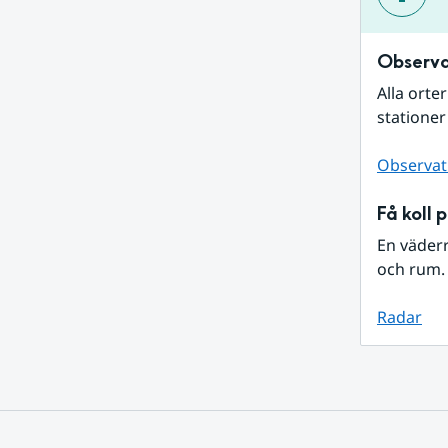
Observa
Alla orte
stationer
Observat
Få koll 
En väder
och rum. 
Radar