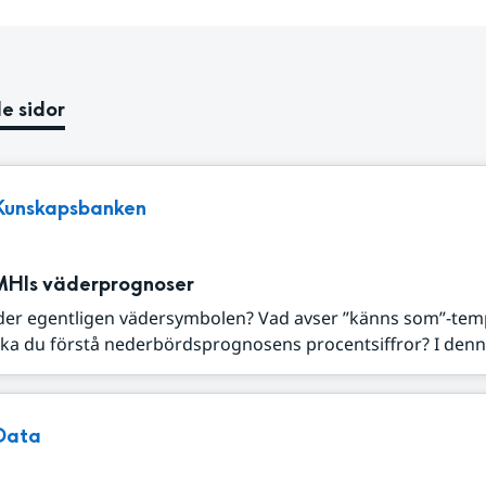
e sidor
Kunskapsbanken
MHIs väderprognoser
der egentligen vädersymbolen? Vad avser ”känns som”-tem
ka du förstå nederbördsprognosens procentsiffror? I denna
Data