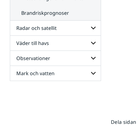
Brandriskprognoser
Radar och satellit
Väder till havs
Undersidor
för
Radar
Observationer
Undersidor
och
för
satellit
Väder
Mark och vatten
Undersidor
till
för
havs
Observationer
Undersidor
för
Mark
och
vatten
Dela sidan