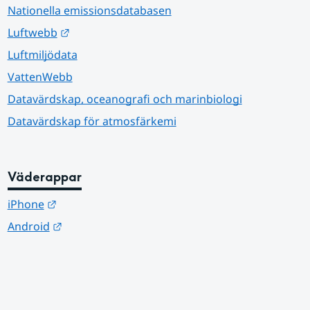
Nationella emissionsdatabasen
Länk till annan webbplats.
Luftwebb
Luftmiljödata
VattenWebb
Datavärdskap, oceanografi och marinbiologi
Datavärdskap för atmosfärkemi
Väderappar
Länk till annan webbplats.
iPhone
Länk till annan webbplats.
Android