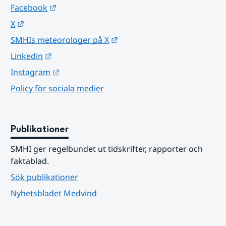
Länk till annan webbplats.
Facebook
Länk till annan webbplats.
X
Länk till annan webbplats.
SMHIs meteorologer på X
Länk till annan webbplats.
Linkedin
Länk till annan webbplats.
Instagram
Policy för sociala medier
Publikationer
SMHI ger regelbundet ut tidskrifter, rapporter och 
faktablad.
Sök publikationer
Nyhetsbladet Medvind