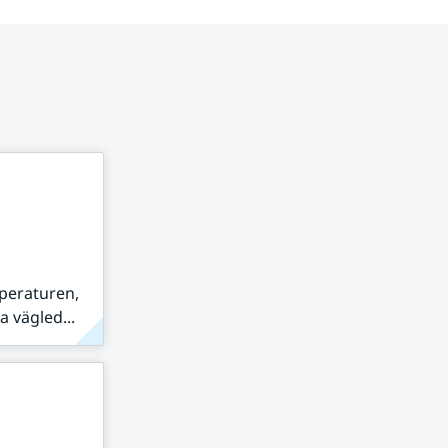
peraturen,
 vägled...