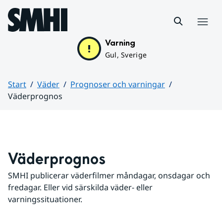
Hoppa till sidans innehåll
Meny
Varning
Gul, Sverige
Start
Väder
Prognoser och varningar
Väderprognos
Huvudinnehåll
Väderprognos
SMHI publicerar väderfilmer måndagar, onsdagar och 
fredagar. Eller vid särskilda väder- eller 
varningssituationer.