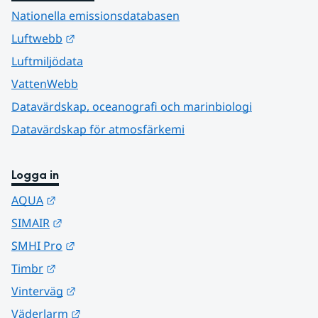
Nationella emissionsdatabasen
Länk till annan webbplats.
Luftwebb
Luftmiljödata
VattenWebb
Datavärdskap, oceanografi och marinbiologi
Datavärdskap för atmosfärkemi
Logga in
Länk till annan webbplats.
AQUA
Länk till annan webbplats.
SIMAIR
Länk till annan webbplats.
SMHI Pro
Länk till annan webbplats.
Timbr
Länk till annan webbplats.
Vinterväg
Länk till annan webbplats.
Väderlarm