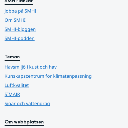
SMHI-länkar
Jobba på SMHI
Om SMHI
SMHI-bloggen
SMHI-podden
Teman
Havsmiljö i kust och hav
Kunskapscentrum för klimatanpassning
Luftkvalitet
SIMAIR
Sjöar och vattendrag
Om webbplatsen