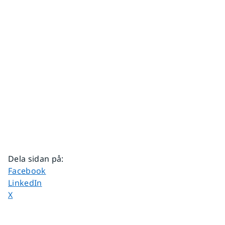
Dela sidan på
:
Dela sidan på
Facebook
Dela sidan på
LinkedIn
Dela sidan på
X