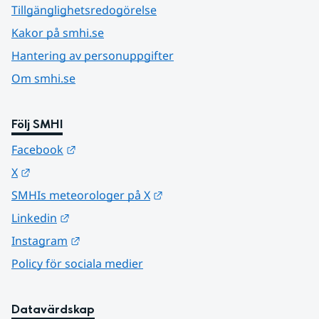
Tillgänglighetsredogörelse
Kakor på smhi.se
Hantering av personuppgifter
Om smhi.se
Följ SMHI
Länk till annan webbplats.
Facebook
Länk till annan webbplats.
X
Länk till annan webbplats.
SMHIs meteorologer på X
Länk till annan webbplats.
Linkedin
Länk till annan webbplats.
Instagram
Policy för sociala medier
Datavärdskap