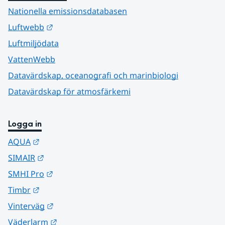
Nationella emissionsdatabasen
Länk till annan webbplats.
Luftwebb
Luftmiljödata
VattenWebb
Datavärdskap, oceanografi och marinbiologi
Datavärdskap för atmosfärkemi
Logga in
Länk till annan webbplats.
AQUA
Länk till annan webbplats.
SIMAIR
Länk till annan webbplats.
SMHI Pro
Länk till annan webbplats.
Timbr
Länk till annan webbplats.
Vinterväg
Länk till annan webbplats.
Väderlarm