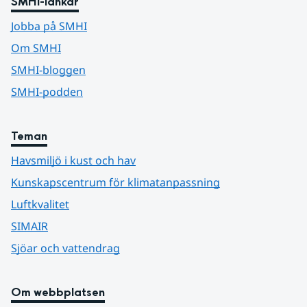
SMHI-länkar
Jobba på SMHI
Om SMHI
SMHI-bloggen
SMHI-podden
Teman
Havsmiljö i kust och hav
Kunskapscentrum för klimatanpassning
Luftkvalitet
SIMAIR
Sjöar och vattendrag
Om webbplatsen