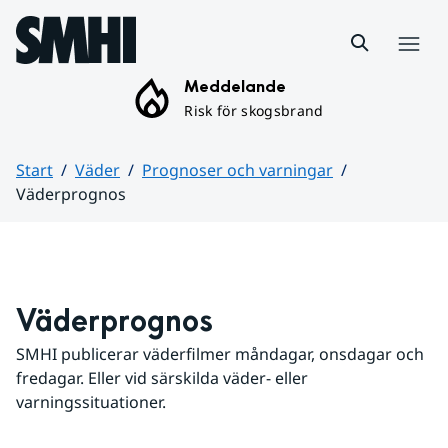
Hoppa till sidans innehåll
Meny
Meddelande
Risk för skogsbrand
Start
Väder
Prognoser och varningar
Väderprognos
Huvudinnehåll
Väderprognos
SMHI publicerar väderfilmer måndagar, onsdagar och 
fredagar. Eller vid särskilda väder- eller 
varningssituationer.