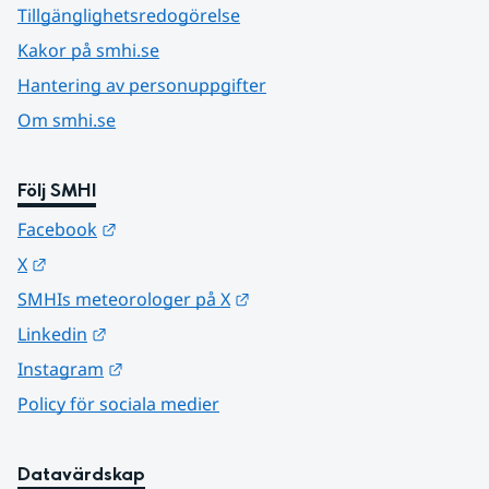
Tillgänglighetsredogörelse
Kakor på smhi.se
Hantering av personuppgifter
Om smhi.se
Följ SMHI
Länk till annan webbplats.
Facebook
Länk till annan webbplats.
X
Länk till annan webbplats.
SMHIs meteorologer på X
Länk till annan webbplats.
Linkedin
Länk till annan webbplats.
Instagram
Policy för sociala medier
Datavärdskap