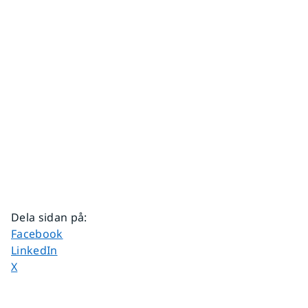
Dela sidan på
:
Dela sidan på
Facebook
Dela sidan på
LinkedIn
Dela sidan på
X