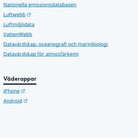
Nationella emissionsdatabasen
Länk till annan webbplats.
Luftwebb
Luftmiljödata
VattenWebb
Datavärdskap, oceanografi och marinbiologi
Datavärdskap för atmosfärkemi
Väderappar
Länk till annan webbplats.
iPhone
Länk till annan webbplats.
Android