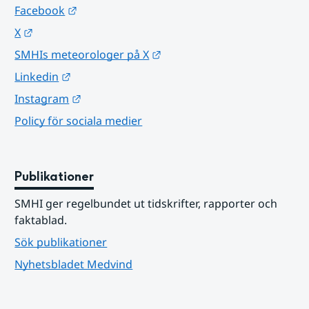
Länk till annan webbplats.
Facebook
Länk till annan webbplats.
X
Länk till annan webbplats.
SMHIs meteorologer på X
Länk till annan webbplats.
Linkedin
Länk till annan webbplats.
Instagram
Policy för sociala medier
Publikationer
SMHI ger regelbundet ut tidskrifter, rapporter och 
faktablad.
Sök publikationer
Nyhetsbladet Medvind