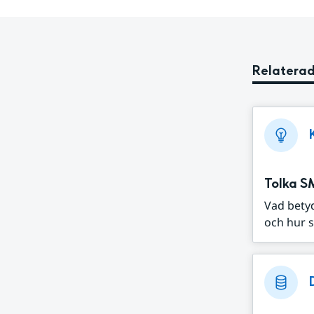
Relaterad
Tolka S
Vad bety
och hur s