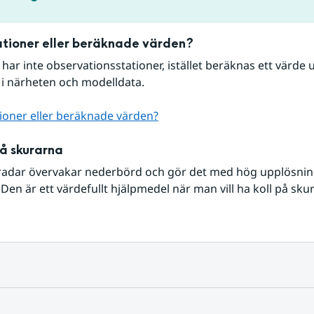
tioner eller beräknade värden?
r har inte observationsstationer, istället beräknas ett värde u
 i närheten och modelldata.
ioner eller beräknade värden?
på skurarna
radar övervakar nederbörd och gör det med hög upplösning 
Den är ett värdefullt hjälpmedel när man vill ha koll på sku