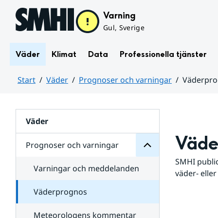
Hoppa till sidans innehåll
Varning
Gul, Sverige
Väder
Klimat
Data
Professionella tjänster
Start
Väder
Prognoser och varningar
Väderpr
varningar
och
Huvudinnehåll
Prognoser
för
Undersidor
Väder
Väde
Prognoser och varningar
SMHI public
Varningar och meddelanden
väder- eller
Väderprognos
Meteorologens kommentar