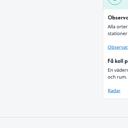
Observa
Alla orte
stationer
Observat
Få koll 
En väder
och rum. 
Radar