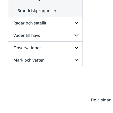
Brandriskprognoser
Radar och satellit
Väder till havs
Undersidor
för
Radar
Observationer
Undersidor
och
för
satellit
Väder
Mark och vatten
Undersidor
till
för
havs
Observationer
Undersidor
för
Mark
och
vatten
Dela sidan