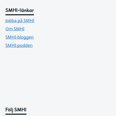
SMHI-länkar
Jobba på SMHI
Om SMHI
SMHI-bloggen
SMHI-podden
Följ SMHI