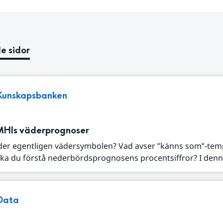
e sidor
Kunskapsbanken
MHIs väderprognoser
der egentligen vädersymbolen? Vad avser ”känns som”-tem
ka du förstå nederbördsprognosens procentsiffror? I denna
Data