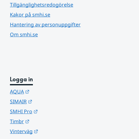
Tillgänglighetsredogörelse
Kakor på smhi.se
Hantering av personuppgifter
Om smhi.se
Logga in
Länk till annan webbplats.
AQUA
Länk till annan webbplats.
SIMAIR
Länk till annan webbplats.
SMHI Pro
Länk till annan webbplats.
Timbr
Länk till annan webbplats.
Vinterväg