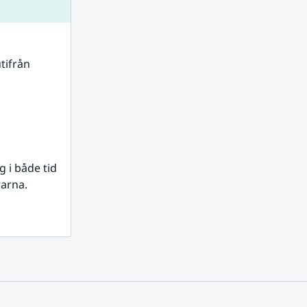
tifrån 
i både tid 
rarna.