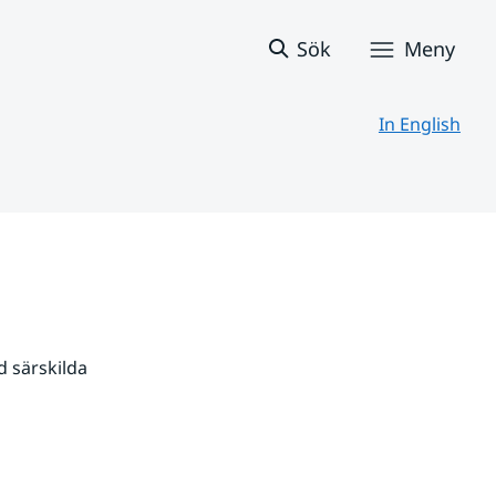
Sök
Meny
In English
 särskilda 