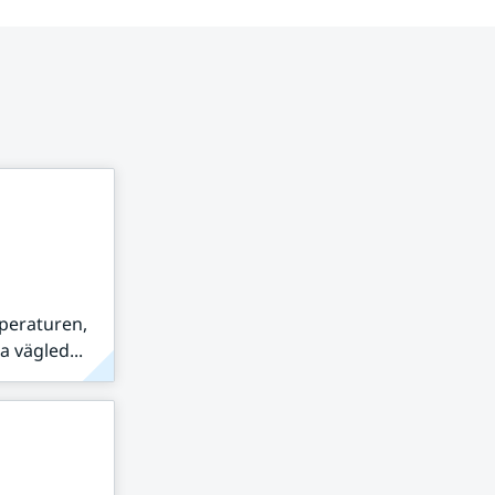
peraturen,
 vägled...