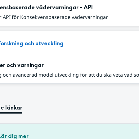
ensbaserade vädervarningar - API
r API för Konsekvensbaserade vädervarningar
Forskning och utveckling
er och varningar
 och avancerad modellutveckling för att du ska veta vad s
e länkar
Lär dig mer