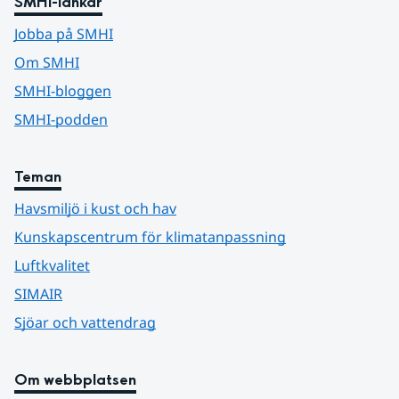
SMHI-länkar
Jobba på SMHI
Om SMHI
SMHI-bloggen
SMHI-podden
Teman
Havsmiljö i kust och hav
Kunskapscentrum för klimatanpassning
Luftkvalitet
SIMAIR
Sjöar och vattendrag
Om webbplatsen