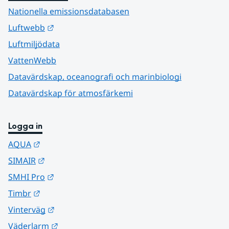
Nationella emissionsdatabasen
Länk till annan webbplats.
Luftwebb
Luftmiljödata
VattenWebb
Datavärdskap, oceanografi och marinbiologi
Datavärdskap för atmosfärkemi
Logga in
Länk till annan webbplats.
AQUA
Länk till annan webbplats.
SIMAIR
Länk till annan webbplats.
SMHI Pro
Länk till annan webbplats.
Timbr
Länk till annan webbplats.
Vinterväg
Länk till annan webbplats.
Väderlarm