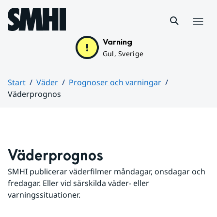
Hoppa till sidans innehåll
Meny
Varning
Gul, Sverige
Start
Väder
Prognoser och varningar
Väderprognos
Huvudinnehåll
Väderprognos
SMHI publicerar väderfilmer måndagar, onsdagar och 
fredagar. Eller vid särskilda väder- eller 
varningssituationer.