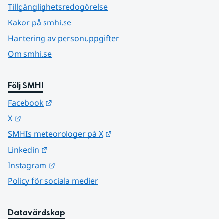
Tillgänglighetsredogörelse
Kakor på smhi.se
Hantering av personuppgifter
Om smhi.se
Följ SMHI
Länk till annan webbplats.
Facebook
Länk till annan webbplats.
X
Länk till annan webbplats.
SMHIs meteorologer på X
Länk till annan webbplats.
Linkedin
Länk till annan webbplats.
Instagram
Policy för sociala medier
Datavärdskap