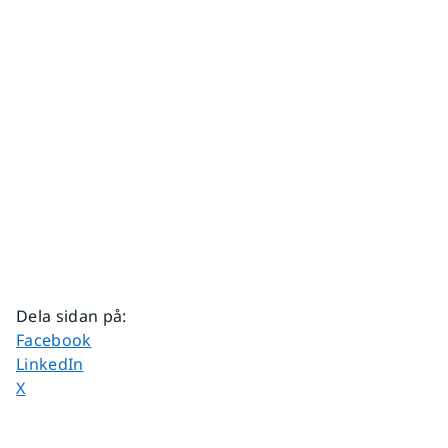
Dela sidan på
:
Dela sidan på
Facebook
Dela sidan på
LinkedIn
Dela sidan på
X