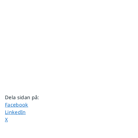
Dela sidan på
:
Dela sidan på
Facebook
Dela sidan på
LinkedIn
Dela sidan på
X