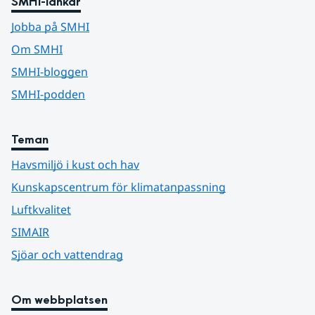
SMHI-länkar
Jobba på SMHI
Om SMHI
SMHI-bloggen
SMHI-podden
Teman
Havsmiljö i kust och hav
Kunskapscentrum för klimatanpassning
Luftkvalitet
SIMAIR
Sjöar och vattendrag
Om webbplatsen