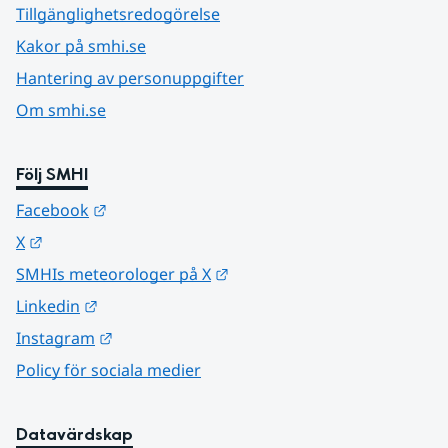
Tillgänglighetsredogörelse
Kakor på smhi.se
Hantering av personuppgifter
Om smhi.se
Följ SMHI
Länk till annan webbplats.
Facebook
Länk till annan webbplats.
X
Länk till annan webbplats.
SMHIs meteorologer på X
Länk till annan webbplats.
Linkedin
Länk till annan webbplats.
Instagram
Policy för sociala medier
Datavärdskap