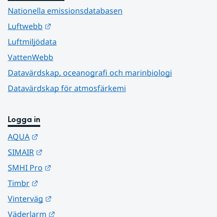
Nationella emissionsdatabasen
Länk till annan webbplats.
Luftwebb
Luftmiljödata
VattenWebb
Datavärdskap, oceanografi och marinbiologi
Datavärdskap för atmosfärkemi
Logga in
Länk till annan webbplats.
AQUA
Länk till annan webbplats.
SIMAIR
Länk till annan webbplats.
SMHI Pro
Länk till annan webbplats.
Timbr
Länk till annan webbplats.
Vinterväg
Länk till annan webbplats.
Väderlarm