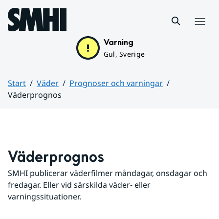
Hoppa till sidans innehåll
Meny
Varning
Gul, Sverige
Start
Väder
Prognoser och varningar
Väderprognos
Huvudinnehåll
Väderprognos
SMHI publicerar väderfilmer måndagar, onsdagar och 
fredagar. Eller vid särskilda väder- eller 
varningssituationer.