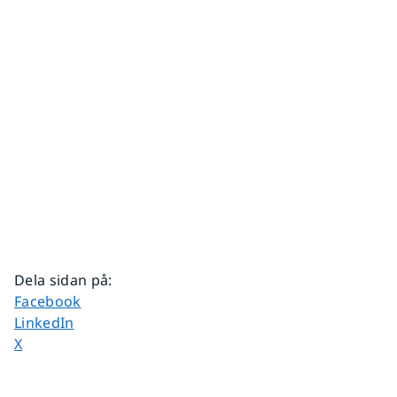
Dela sidan på
:
Dela sidan på
Facebook
Dela sidan på
LinkedIn
Dela sidan på
X