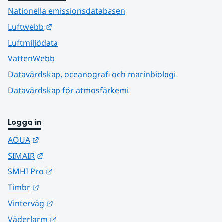
Nationella emissionsdatabasen
Länk till annan webbplats.
Luftwebb
Luftmiljödata
VattenWebb
Datavärdskap, oceanografi och marinbiologi
Datavärdskap för atmosfärkemi
Logga in
Länk till annan webbplats.
AQUA
Länk till annan webbplats.
SIMAIR
Länk till annan webbplats.
SMHI Pro
Länk till annan webbplats.
Timbr
Länk till annan webbplats.
Vinterväg
Länk till annan webbplats.
Väderlarm