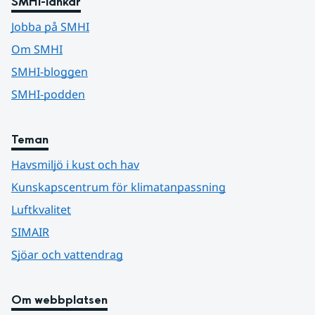
SMHI-länkar
Jobba på SMHI
Om SMHI
SMHI-bloggen
SMHI-podden
Teman
Havsmiljö i kust och hav
Kunskapscentrum för klimatanpassning
Luftkvalitet
SIMAIR
Sjöar och vattendrag
Om webbplatsen