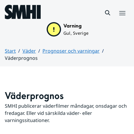
Hoppa till sidans innehåll
Meny
Varning
Gul, Sverige
Start
Väder
Prognoser och varningar
Väderprognos
Huvudinnehåll
Väderprognos
SMHI publicerar väderfilmer måndagar, onsdagar och 
fredagar. Eller vid särskilda väder- eller 
varningssituationer.