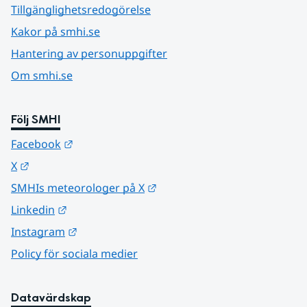
Tillgänglighetsredogörelse
Kakor på smhi.se
Hantering av personuppgifter
Om smhi.se
Följ SMHI
Länk till annan webbplats.
Facebook
Länk till annan webbplats.
X
Länk till annan webbplats.
SMHIs meteorologer på X
Länk till annan webbplats.
Linkedin
Länk till annan webbplats.
Instagram
Policy för sociala medier
Datavärdskap