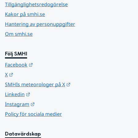
Tillgänglighetsredogörelse
Kakor på smhi.se
Hantering av personuppgifter
Om smhi.se
Följ SMHI
Länk till annan webbplats.
Facebook
Länk till annan webbplats.
X
Länk till annan webbplats.
SMHIs meteorologer på X
Länk till annan webbplats.
Linkedin
Länk till annan webbplats.
Instagram
Policy för sociala medier
Datavärdskap