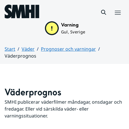
Hoppa till sidans innehåll
Meny
Varning
Gul, Sverige
Start
Väder
Prognoser och varningar
Väderprognos
Huvudinnehåll
Väderprognos
SMHI publicerar väderfilmer måndagar, onsdagar och 
fredagar. Eller vid särskilda väder- eller 
varningssituationer.