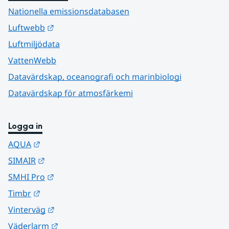
Nationella emissionsdatabasen
Länk till annan webbplats.
Luftwebb
Luftmiljödata
VattenWebb
Datavärdskap, oceanografi och marinbiologi
Datavärdskap för atmosfärkemi
Logga in
Länk till annan webbplats.
AQUA
Länk till annan webbplats.
SIMAIR
Länk till annan webbplats.
SMHI Pro
Länk till annan webbplats.
Timbr
Länk till annan webbplats.
Vinterväg
Länk till annan webbplats.
Väderlarm