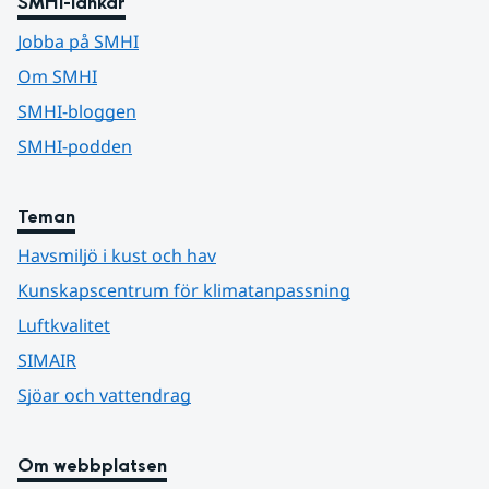
SMHI-länkar
Jobba på SMHI
Om SMHI
SMHI-bloggen
SMHI-podden
Teman
Havsmiljö i kust och hav
Kunskapscentrum för klimatanpassning
Luftkvalitet
SIMAIR
Sjöar och vattendrag
Om webbplatsen