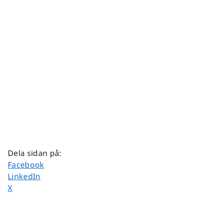
Dela sidan på
:
Dela sidan på
Facebook
Dela sidan på
LinkedIn
Dela sidan på
X