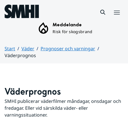
Hoppa till sidans innehåll
Meny
Meddelande
Risk för skogsbrand
Start
Väder
Prognoser och varningar
Väderprognos
Huvudinnehåll
Väderprognos
SMHI publicerar väderfilmer måndagar, onsdagar och 
fredagar. Eller vid särskilda väder- eller 
varningssituationer.