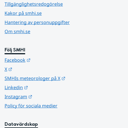
Tillgänglighetsredogörelse
Kakor på smhi.se
Hantering av personuppgifter
Om smhi.se
Följ SMHI
Länk till annan webbplats.
Facebook
Länk till annan webbplats.
X
Länk till annan webbplats.
SMHIs meteorologer på X
Länk till annan webbplats.
Linkedin
Länk till annan webbplats.
Instagram
Policy för sociala medier
Datavärdskap