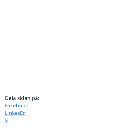
Dela sidan på
:
Dela sidan på
Facebook
Dela sidan på
LinkedIn
Dela sidan på
X