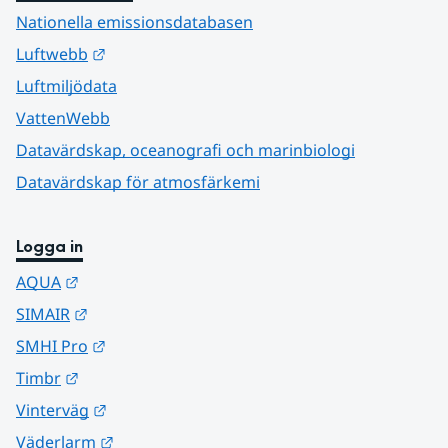
Nationella emissionsdatabasen
Länk till annan webbplats.
Luftwebb
Luftmiljödata
VattenWebb
Datavärdskap, oceanografi och marinbiologi
Datavärdskap för atmosfärkemi
Logga in
Länk till annan webbplats.
AQUA
Länk till annan webbplats.
SIMAIR
Länk till annan webbplats.
SMHI Pro
Länk till annan webbplats.
Timbr
Länk till annan webbplats.
Vinterväg
Länk till annan webbplats.
Väderlarm