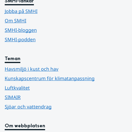
SMHI-länkar
Jobba på SMHI
Om SMHI
SMHI-bloggen
SMHI-podden
Teman
Havsmiljö i kust och hav
Kunskapscentrum för klimatanpassning
Luftkvalitet
SIMAIR
Sjöar och vattendrag
Om webbplatsen