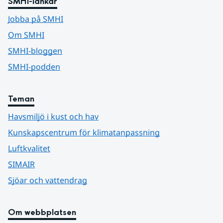
SMHI-länkar
Jobba på SMHI
Om SMHI
SMHI-bloggen
SMHI-podden
Teman
Havsmiljö i kust och hav
Kunskapscentrum för klimatanpassning
Luftkvalitet
SIMAIR
Sjöar och vattendrag
Om webbplatsen