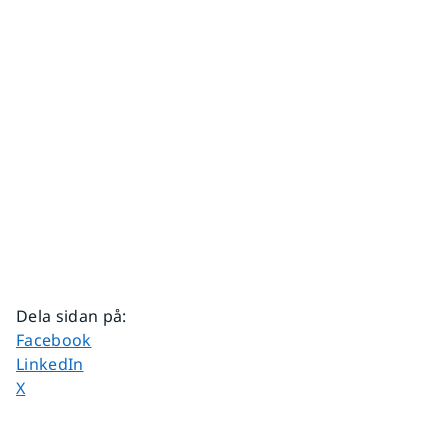
Dela sidan på
:
Dela sidan på
Facebook
Dela sidan på
LinkedIn
Dela sidan på
X