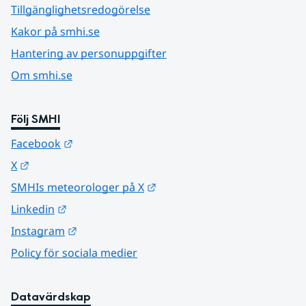
Tillgänglighetsredogörelse
Kakor på smhi.se
Hantering av personuppgifter
Om smhi.se
Följ SMHI
Länk till annan webbplats.
Facebook
Länk till annan webbplats.
X
Länk till annan webbplats.
SMHIs meteorologer på X
Länk till annan webbplats.
Linkedin
Länk till annan webbplats.
Instagram
Policy för sociala medier
Datavärdskap