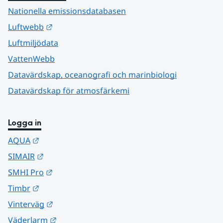
Nationella emissionsdatabasen
Länk till annan webbplats.
Luftwebb
Luftmiljödata
VattenWebb
Datavärdskap, oceanografi och marinbiologi
Datavärdskap för atmosfärkemi
Logga in
Länk till annan webbplats.
AQUA
Länk till annan webbplats.
SIMAIR
Länk till annan webbplats.
SMHI Pro
Länk till annan webbplats.
Timbr
Länk till annan webbplats.
Vinterväg
Länk till annan webbplats.
Väderlarm