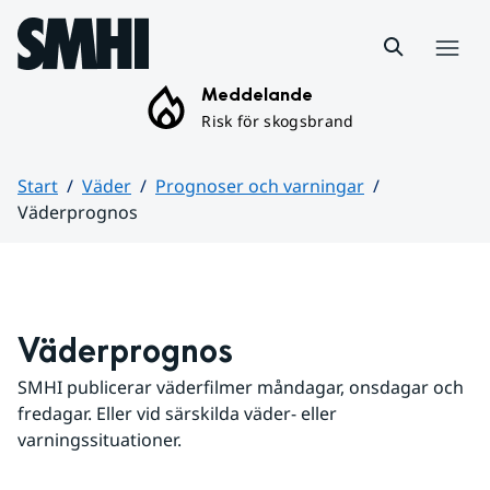
Hoppa till sidans innehåll
Meny
Meddelande
Risk för skogsbrand
Start
Väder
Prognoser och varningar
Väderprognos
Huvudinnehåll
Väderprognos
SMHI publicerar väderfilmer måndagar, onsdagar och 
fredagar. Eller vid särskilda väder- eller 
varningssituationer.