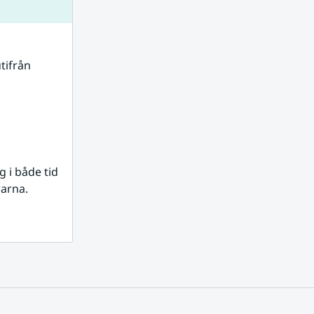
tifrån 
i både tid 
rarna.