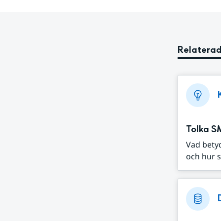
Relaterad
Tolka S
Vad bety
och hur s