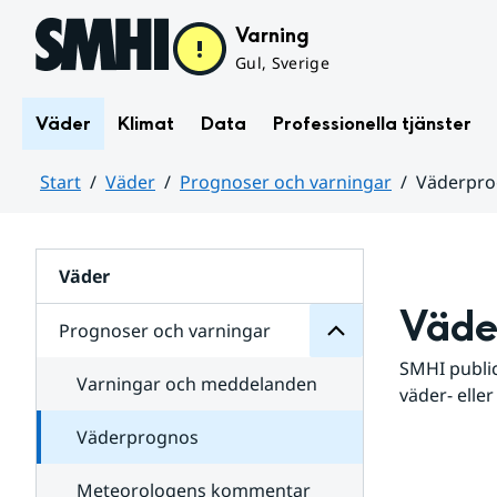
Hoppa till sidans innehåll
Varning
Gul, Sverige
Väder
Klimat
Data
Professionella tjänster
Start
Väder
Prognoser och varningar
Väderpr
varningar
och
Huvudinnehåll
Prognoser
för
Undersidor
Väder
Väde
Prognoser och varningar
SMHI public
Varningar och meddelanden
väder- eller
Väderprognos
Meteorologens kommentar