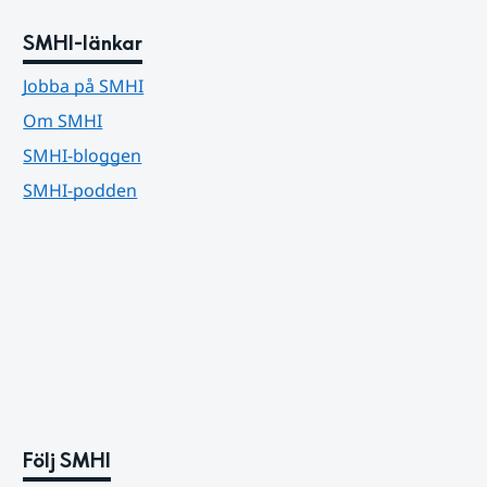
SMHI-länkar
Jobba på SMHI
Om SMHI
SMHI-bloggen
SMHI-podden
Följ SMHI