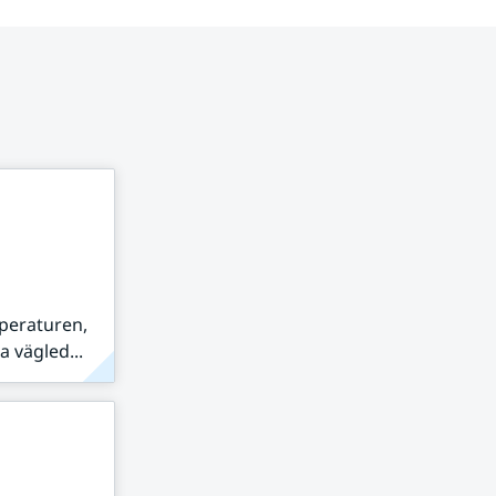
peraturen,
 vägled...