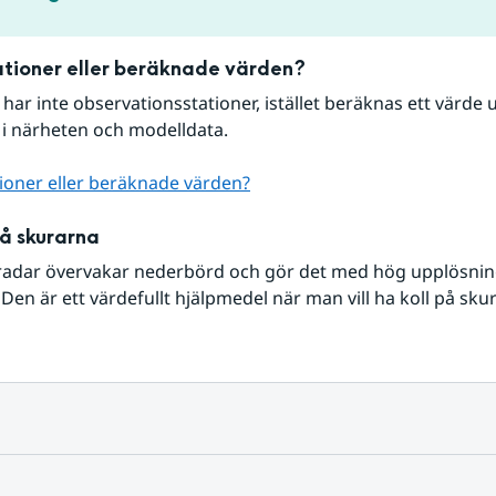
tioner eller beräknade värden?
r har inte observationsstationer, istället beräknas ett värde u
 i närheten och modelldata.
ioner eller beräknade värden?
på skurarna
radar övervakar nederbörd och gör det med hög upplösning 
Den är ett värdefullt hjälpmedel när man vill ha koll på sku