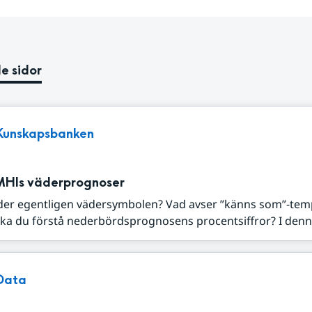
e sidor
Kunskapsbanken
MHIs väderprognoser
der egentligen vädersymbolen? Vad avser ”känns som”-tem
ka du förstå nederbördsprognosens procentsiffror? I denna
Data