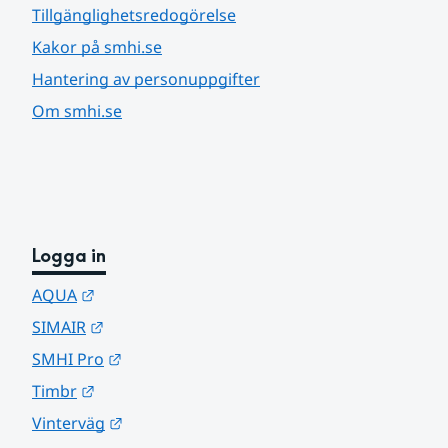
Tillgänglighetsredogörelse
Kakor på smhi.se
Hantering av personuppgifter
Om smhi.se
Logga in
Länk till annan webbplats.
AQUA
Länk till annan webbplats.
SIMAIR
Länk till annan webbplats.
SMHI Pro
Länk till annan webbplats.
Timbr
Länk till annan webbplats.
Vinterväg