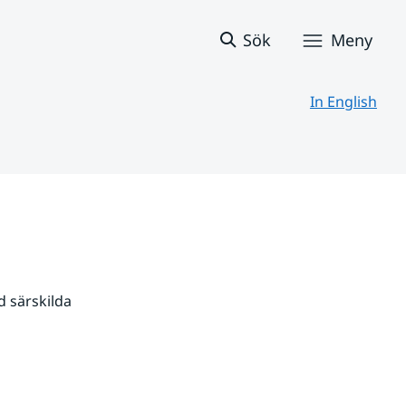
Sök
Meny
In English
 särskilda 