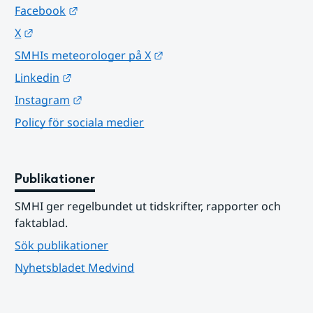
Länk till annan webbplats.
Facebook
Länk till annan webbplats.
X
Länk till annan webbplats.
SMHIs meteorologer på X
Länk till annan webbplats.
Linkedin
Länk till annan webbplats.
Instagram
Policy för sociala medier
Publikationer
SMHI ger regelbundet ut tidskrifter, rapporter och 
faktablad.
Sök publikationer
Nyhetsbladet Medvind