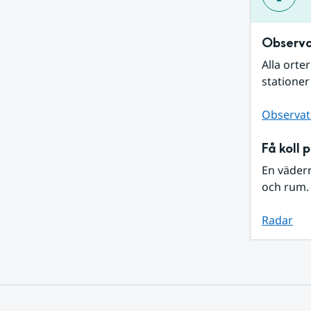
Observa
Alla orte
stationer
Observat
Få koll 
En väder
och rum. 
Radar