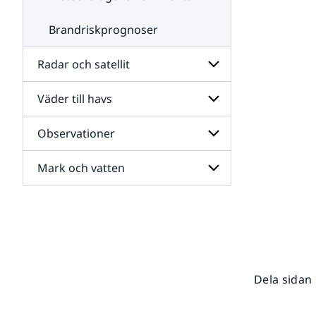
Brandriskprognoser
Radar och satellit
Väder till havs
Undersidor
för
Radar
Observationer
Undersidor
och
för
satellit
Väder
Mark och vatten
Undersidor
till
för
havs
Observationer
Undersidor
för
Mark
och
vatten
Dela sidan