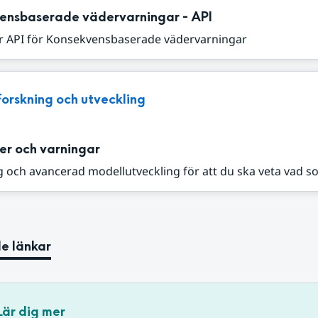
ensbaserade vädervarningar - API
r API för Konsekvensbaserade vädervarningar
Forskning och utveckling
er och varningar
 och avancerad modellutveckling för att du ska veta vad s
e länkar
Lär dig mer