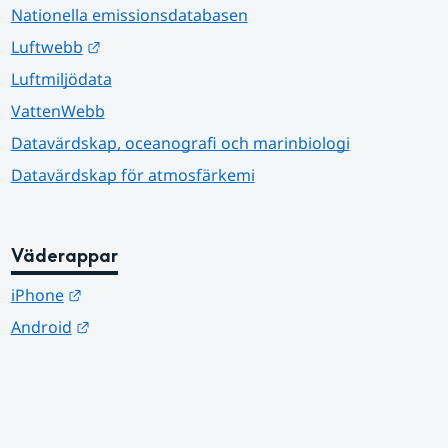
Nationella emissionsdatabasen
Länk till annan webbplats.
Luftwebb
Luftmiljödata
VattenWebb
Datavärdskap, oceanografi och marinbiologi
Datavärdskap för atmosfärkemi
Väderappar
Länk till annan webbplats.
iPhone
Länk till annan webbplats.
Android