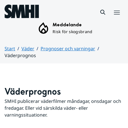
Hoppa till sidans innehåll
Meny
Meddelande
Risk för skogsbrand
Start
Väder
Prognoser och varningar
Väderprognos
Huvudinnehåll
Väderprognos
SMHI publicerar väderfilmer måndagar, onsdagar och 
fredagar. Eller vid särskilda väder- eller 
varningssituationer.