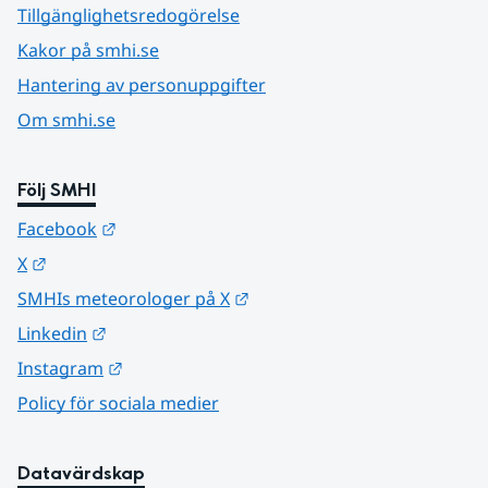
Tillgänglighetsredogörelse
Kakor på smhi.se
Hantering av personuppgifter
Om smhi.se
Följ SMHI
Länk till annan webbplats.
Facebook
Länk till annan webbplats.
X
Länk till annan webbplats.
SMHIs meteorologer på X
Länk till annan webbplats.
Linkedin
Länk till annan webbplats.
Instagram
Policy för sociala medier
Datavärdskap