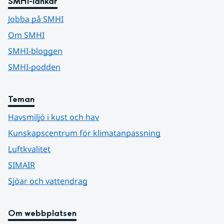
SMHI-länkar
Jobba på SMHI
Om SMHI
SMHI-bloggen
SMHI-podden
Teman
Havsmiljö i kust och hav
Kunskapscentrum för klimatanpassning
Luftkvalitet
SIMAIR
Sjöar och vattendrag
Om webbplatsen