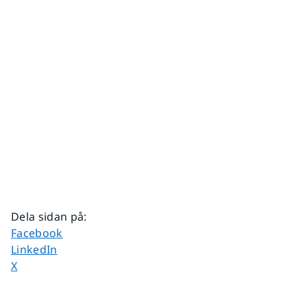
Dela sidan på
:
Dela sidan på
Facebook
Dela sidan på
LinkedIn
Dela sidan på
X