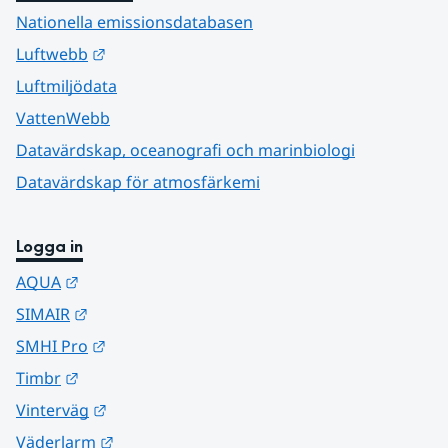
Nationella emissionsdatabasen
Länk till annan webbplats.
Luftwebb
Luftmiljödata
VattenWebb
Datavärdskap, oceanografi och marinbiologi
Datavärdskap för atmosfärkemi
Logga in
Länk till annan webbplats.
AQUA
Länk till annan webbplats.
SIMAIR
Länk till annan webbplats.
SMHI Pro
Länk till annan webbplats.
Timbr
Länk till annan webbplats.
Vinterväg
Länk till annan webbplats.
Väderlarm