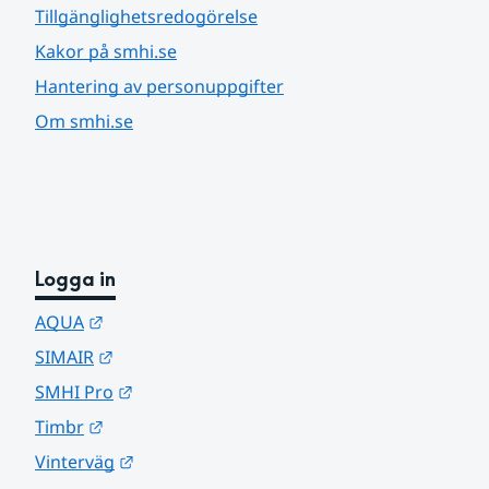
Tillgänglighetsredogörelse
Kakor på smhi.se
Hantering av personuppgifter
Om smhi.se
Logga in
Länk till annan webbplats.
AQUA
Länk till annan webbplats.
SIMAIR
Länk till annan webbplats.
SMHI Pro
Länk till annan webbplats.
Timbr
Länk till annan webbplats.
Vinterväg