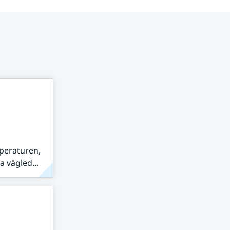
peraturen,
 vägled...