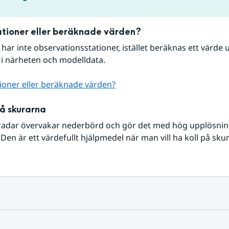
tioner eller beräknade värden?
r har inte observationsstationer, istället beräknas ett värde u
 i närheten och modelldata.
ioner eller beräknade värden?
på skurarna
radar övervakar nederbörd och gör det med hög upplösning 
Den är ett värdefullt hjälpmedel när man vill ha koll på sku