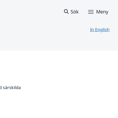
Sök
Meny
In English
 särskilda 