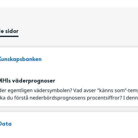
e sidor
Kunskapsbanken
MHIs väderprognoser
der egentligen vädersymbolen? Vad avser ”känns som”-tem
ka du förstå nederbördsprognosens procentsiffror? I denna
Data