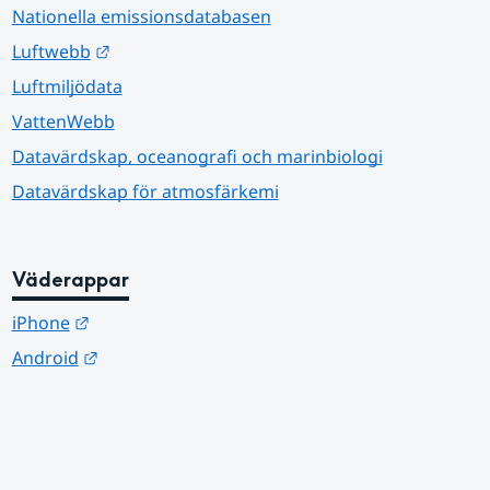
Nationella emissionsdatabasen
Länk till annan webbplats.
Luftwebb
Luftmiljödata
VattenWebb
Datavärdskap, oceanografi och marinbiologi
Datavärdskap för atmosfärkemi
Väderappar
Länk till annan webbplats.
iPhone
Länk till annan webbplats.
Android