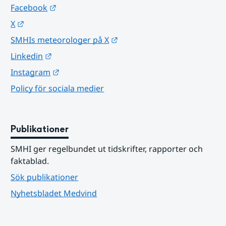
Länk till annan webbplats.
Facebook
Länk till annan webbplats.
X
Länk till annan webbplats.
SMHIs meteorologer på X
Länk till annan webbplats.
Linkedin
Länk till annan webbplats.
Instagram
Policy för sociala medier
Publikationer
SMHI ger regelbundet ut tidskrifter, rapporter och 
faktablad.
Sök publikationer
Nyhetsbladet Medvind