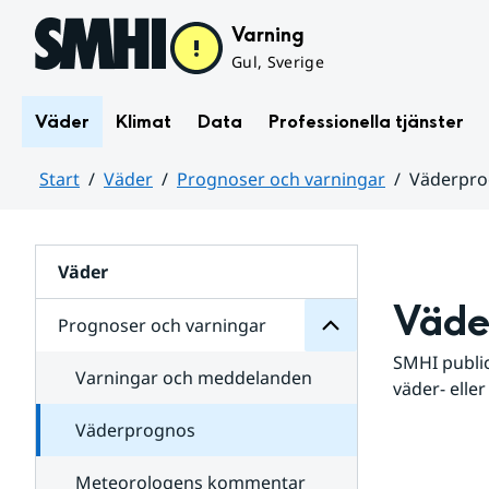
Hoppa till sidans innehåll
Varning
Gul, Sverige
Väder
Klimat
Data
Professionella tjänster
Start
Väder
Prognoser och varningar
Väderpr
varningar
och
Huvudinnehåll
Prognoser
för
Undersidor
Väder
Väde
Prognoser och varningar
SMHI public
Varningar och meddelanden
väder- eller
Väderprognos
Meteorologens kommentar