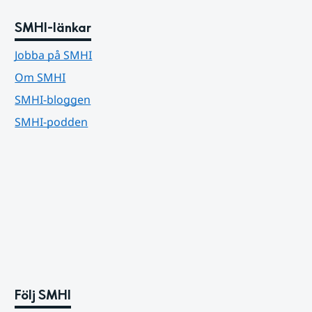
SMHI-länkar
Jobba på SMHI
Om SMHI
SMHI-bloggen
SMHI-podden
Följ SMHI