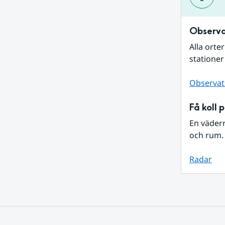
Observa
Alla orte
stationer
Observat
Få koll 
En väder
och rum. 
Radar