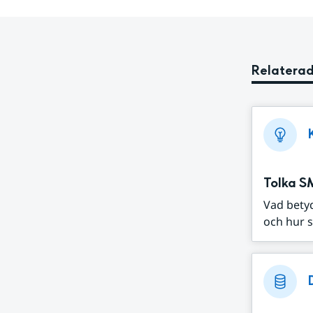
Relaterad
Tolka S
Vad bety
och hur s