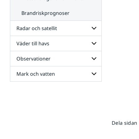
Brandriskprognoser
Radar och satellit
Väder till havs
Undersidor
för
Radar
Observationer
Undersidor
och
för
satellit
Väder
Mark och vatten
Undersidor
till
för
havs
Observationer
Undersidor
för
Mark
och
vatten
Dela sidan