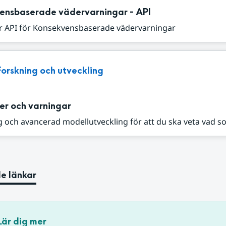
ensbaserade vädervarningar - API
r API för Konsekvensbaserade vädervarningar
Forskning och utveckling
er och varningar
 och avancerad modellutveckling för att du ska veta vad s
e länkar
Lär dig mer