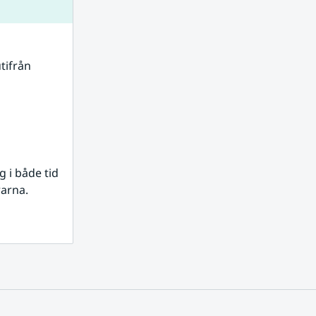
tifrån 
i både tid 
rarna.