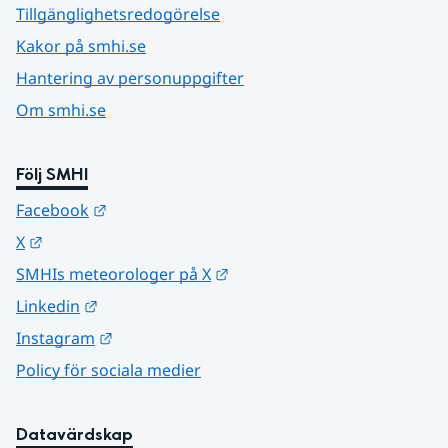
Tillgänglighetsredogörelse
Kakor på smhi.se
Hantering av personuppgifter
Om smhi.se
Följ SMHI
Länk till annan webbplats.
Facebook
Länk till annan webbplats.
X
Länk till annan webbplats.
SMHIs meteorologer på X
Länk till annan webbplats.
Linkedin
Länk till annan webbplats.
Instagram
Policy för sociala medier
Datavärdskap