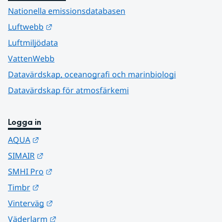
Nationella emissionsdatabasen
Länk till annan webbplats.
Luftwebb
Luftmiljödata
VattenWebb
Datavärdskap, oceanografi och marinbiologi
Datavärdskap för atmosfärkemi
Logga in
Länk till annan webbplats.
AQUA
Länk till annan webbplats.
SIMAIR
Länk till annan webbplats.
SMHI Pro
Länk till annan webbplats.
Timbr
Länk till annan webbplats.
Vinterväg
Länk till annan webbplats.
Väderlarm