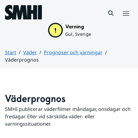
Hoppa till sidans innehåll
Meny
Varning
Gul, Sverige
Start
Väder
Prognoser och varningar
Väderprognos
Huvudinnehåll
Väderprognos
SMHI publicerar väderfilmer måndagar, onsdagar och 
fredagar. Eller vid särskilda väder- eller 
varningssituationer.