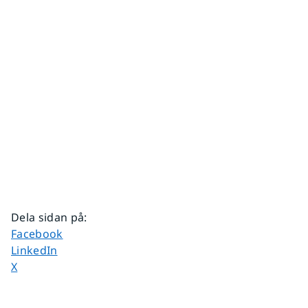
Dela sidan på
:
Dela sidan på
Facebook
Dela sidan på
LinkedIn
Dela sidan på
X