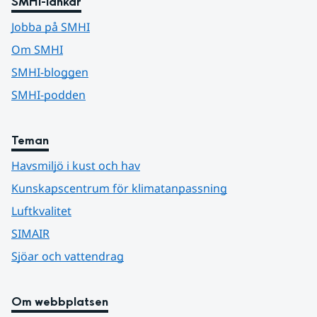
SMHI-länkar
Jobba på SMHI
Om SMHI
SMHI-bloggen
SMHI-podden
Teman
Havsmiljö i kust och hav
Kunskapscentrum för klimatanpassning
Luftkvalitet
SIMAIR
Sjöar och vattendrag
Om webbplatsen