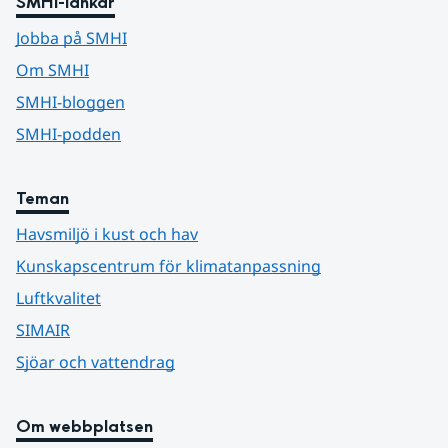
SMHI-länkar
Jobba på SMHI
Om SMHI
SMHI-bloggen
SMHI-podden
Teman
Havsmiljö i kust och hav
Kunskapscentrum för klimatanpassning
Luftkvalitet
SIMAIR
Sjöar och vattendrag
Om webbplatsen