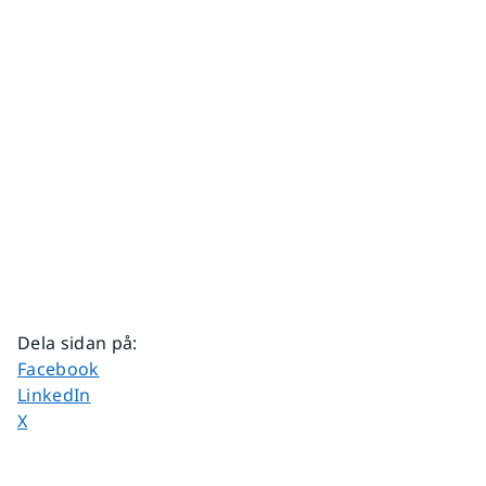
Dela sidan på
:
Dela sidan på
Facebook
Dela sidan på
LinkedIn
Dela sidan på
X