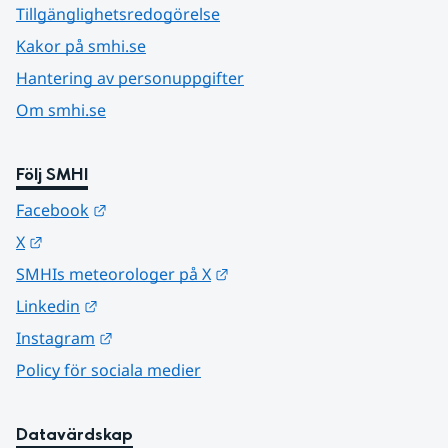
Tillgänglighetsredogörelse
Kakor på smhi.se
Hantering av personuppgifter
Om smhi.se
Följ SMHI
Länk till annan webbplats.
Facebook
Länk till annan webbplats.
X
Länk till annan webbplats.
SMHIs meteorologer på X
Länk till annan webbplats.
Linkedin
Länk till annan webbplats.
Instagram
Policy för sociala medier
Datavärdskap