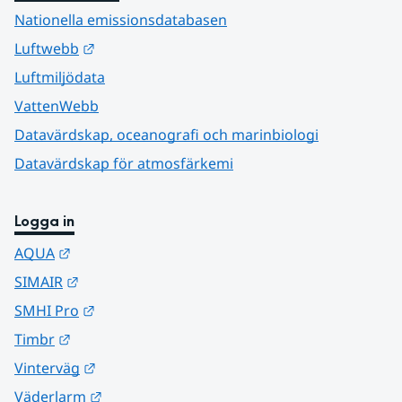
Nationella emissionsdatabasen
Länk till annan webbplats.
Luftwebb
Luftmiljödata
VattenWebb
Datavärdskap, oceanografi och marinbiologi
Datavärdskap för atmosfärkemi
Logga in
Länk till annan webbplats.
AQUA
Länk till annan webbplats.
SIMAIR
Länk till annan webbplats.
SMHI Pro
Länk till annan webbplats.
Timbr
Länk till annan webbplats.
Vinterväg
Länk till annan webbplats.
Väderlarm