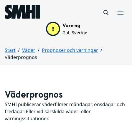
Hoppa till sidans innehåll
Meny
Varning
Gul, Sverige
Start
Väder
Prognoser och varningar
Väderprognos
Huvudinnehåll
Väderprognos
SMHI publicerar väderfilmer måndagar, onsdagar och 
fredagar. Eller vid särskilda väder- eller 
varningssituationer.