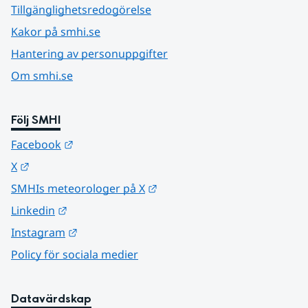
Tillgänglighetsredogörelse
Kakor på smhi.se
Hantering av personuppgifter
Om smhi.se
Följ SMHI
Länk till annan webbplats.
Facebook
Länk till annan webbplats.
X
Länk till annan webbplats.
SMHIs meteorologer på X
Länk till annan webbplats.
Linkedin
Länk till annan webbplats.
Instagram
Policy för sociala medier
Datavärdskap