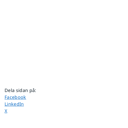
Dela sidan på
:
Dela sidan på
Facebook
Dela sidan på
LinkedIn
Dela sidan på
X