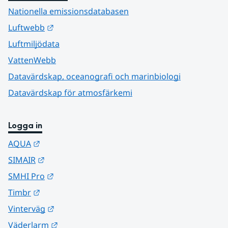
Nationella emissionsdatabasen
Länk till annan webbplats.
Luftwebb
Luftmiljödata
VattenWebb
Datavärdskap, oceanografi och marinbiologi
Datavärdskap för atmosfärkemi
Logga in
Länk till annan webbplats.
AQUA
Länk till annan webbplats.
SIMAIR
Länk till annan webbplats.
SMHI Pro
Länk till annan webbplats.
Timbr
Länk till annan webbplats.
Vinterväg
Länk till annan webbplats.
Väderlarm