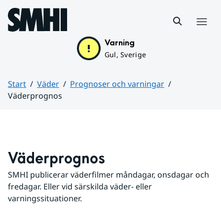
Hoppa till sidans innehåll
Meny
Varning
Gul, Sverige
Start
Väder
Prognoser och varningar
Väderprognos
Huvudinnehåll
Väderprognos
SMHI publicerar väderfilmer måndagar, onsdagar och 
fredagar. Eller vid särskilda väder- eller 
varningssituationer.