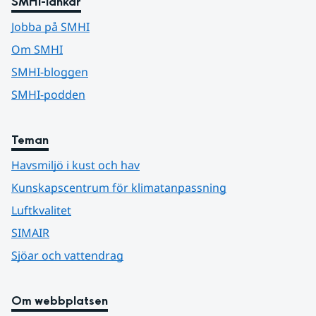
SMHI-länkar
Jobba på SMHI
Om SMHI
SMHI-bloggen
SMHI-podden
Teman
Havsmiljö i kust och hav
Kunskapscentrum för klimatanpassning
Luftkvalitet
SIMAIR
Sjöar och vattendrag
Om webbplatsen