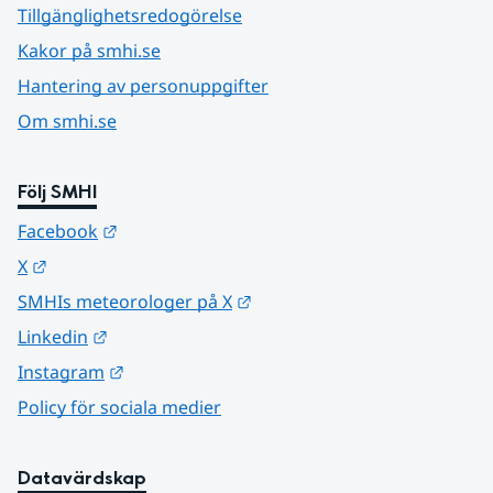
Tillgänglighetsredogörelse
Kakor på smhi.se
Hantering av personuppgifter
Om smhi.se
Följ SMHI
Länk till annan webbplats.
Facebook
Länk till annan webbplats.
X
Länk till annan webbplats.
SMHIs meteorologer på X
Länk till annan webbplats.
Linkedin
Länk till annan webbplats.
Instagram
Policy för sociala medier
Datavärdskap