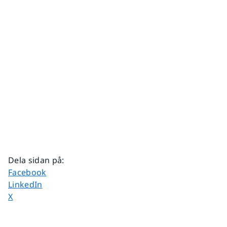
Dela sidan på
:
Dela sidan på
Facebook
Dela sidan på
LinkedIn
Dela sidan på
X