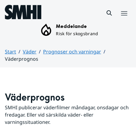
Hoppa till sidans innehåll
Meny
Meddelande
Risk för skogsbrand
Start
Väder
Prognoser och varningar
Väderprognos
Huvudinnehåll
Väderprognos
SMHI publicerar väderfilmer måndagar, onsdagar och 
fredagar. Eller vid särskilda väder- eller 
varningssituationer.