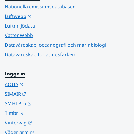
Nationella emissionsdatabasen
Länk till annan webbplats.
Luftwebb
Luftmiljödata
VattenWebb
Datavärdskap, oceanografi och marinbiologi
Datavärdskap för atmosfärkemi
Logga in
Länk till annan webbplats.
AQUA
Länk till annan webbplats.
SIMAIR
Länk till annan webbplats.
SMHI Pro
Länk till annan webbplats.
Timbr
Länk till annan webbplats.
Vinterväg
Länk till annan webbplats.
Väderlarm