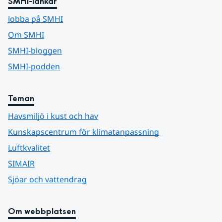
SMHI-länkar
Jobba på SMHI
Om SMHI
SMHI-bloggen
SMHI-podden
Teman
Havsmiljö i kust och hav
Kunskapscentrum för klimatanpassning
Luftkvalitet
SIMAIR
Sjöar och vattendrag
Om webbplatsen