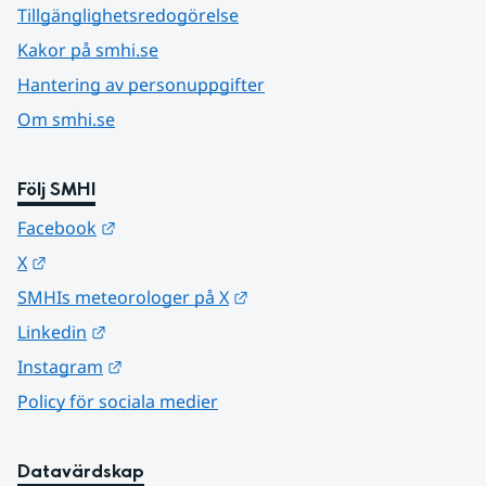
Tillgänglighetsredogörelse
Kakor på smhi.se
Hantering av personuppgifter
Om smhi.se
Följ SMHI
Länk till annan webbplats.
Facebook
Länk till annan webbplats.
X
Länk till annan webbplats.
SMHIs meteorologer på X
Länk till annan webbplats.
Linkedin
Länk till annan webbplats.
Instagram
Policy för sociala medier
Datavärdskap