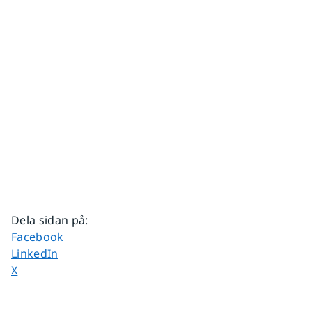
Dela sidan på
:
Dela sidan på
Facebook
Dela sidan på
LinkedIn
Dela sidan på
X