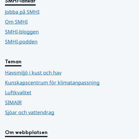
SMHI-länkar
Jobba på SMHI
Om SMHI
SMHI-bloggen
SMHI-podden
Teman
Havsmiljö i kust och hav
Kunskapscentrum för klimatanpassning
Luftkvalitet
SIMAIR
Sjöar och vattendrag
Om webbplatsen