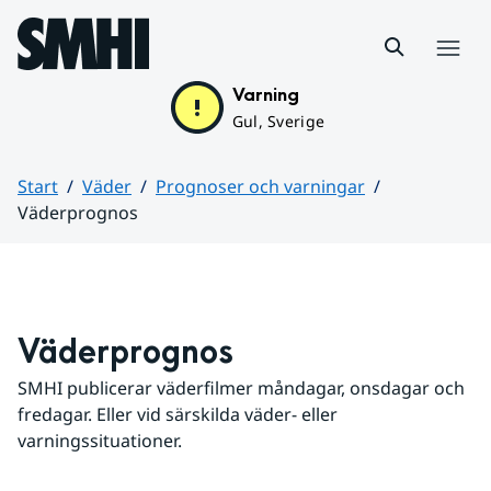
Hoppa till sidans innehåll
Meny
Varning
Gul, Sverige
Start
Väder
Prognoser och varningar
Väderprognos
Huvudinnehåll
Väderprognos
SMHI publicerar väderfilmer måndagar, onsdagar och 
fredagar. Eller vid särskilda väder- eller 
varningssituationer.