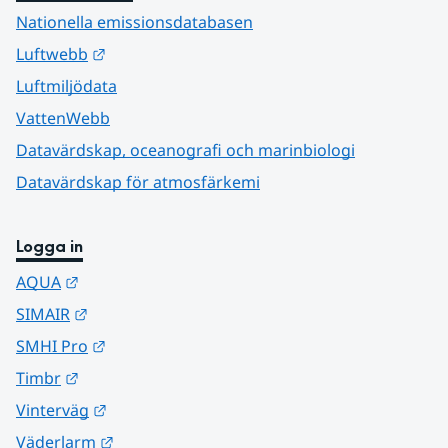
Nationella emissionsdatabasen
Länk till annan webbplats.
Luftwebb
Luftmiljödata
VattenWebb
Datavärdskap, oceanografi och marinbiologi
Datavärdskap för atmosfärkemi
Logga in
Länk till annan webbplats.
AQUA
Länk till annan webbplats.
SIMAIR
Länk till annan webbplats.
SMHI Pro
Länk till annan webbplats.
Timbr
Länk till annan webbplats.
Vinterväg
Länk till annan webbplats.
Väderlarm