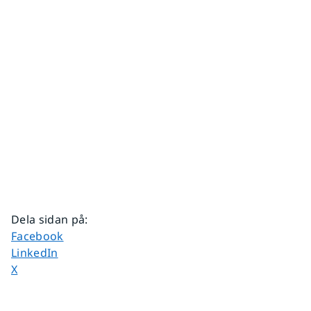
Dela sidan på
:
Dela sidan på
Facebook
Dela sidan på
LinkedIn
Dela sidan på
X