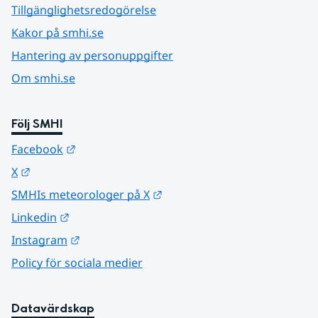
Tillgänglighetsredogörelse
Kakor på smhi.se
Hantering av personuppgifter
Om smhi.se
Följ SMHI
Länk till annan webbplats.
Facebook
Länk till annan webbplats.
X
Länk till annan webbplats.
SMHIs meteorologer på X
Länk till annan webbplats.
Linkedin
Länk till annan webbplats.
Instagram
Policy för sociala medier
Datavärdskap