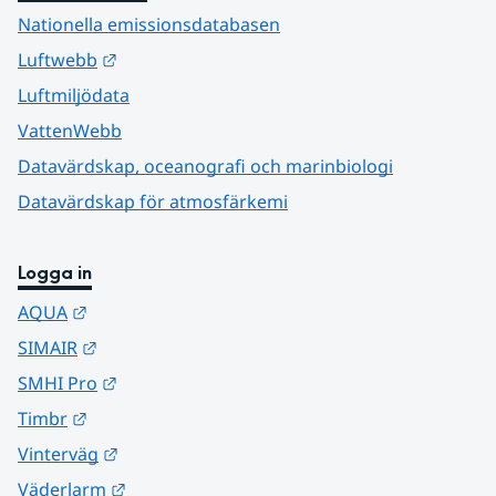
Nationella emissionsdatabasen
Länk till annan webbplats.
Luftwebb
Luftmiljödata
VattenWebb
Datavärdskap, oceanografi och marinbiologi
Datavärdskap för atmosfärkemi
Logga in
Länk till annan webbplats.
AQUA
Länk till annan webbplats.
SIMAIR
Länk till annan webbplats.
SMHI Pro
Länk till annan webbplats.
Timbr
Länk till annan webbplats.
Vinterväg
Länk till annan webbplats.
Väderlarm