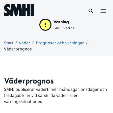
Hoppa till sidans innehåll
Meny
Varning
Gul, Sverige
Start
Väder
Prognoser och varningar
Väderprognos
Huvudinnehåll
Väderprognos
SMHI publicerar väderfilmer måndagar, onsdagar och 
fredagar. Eller vid särskilda väder- eller 
varningssituationer.