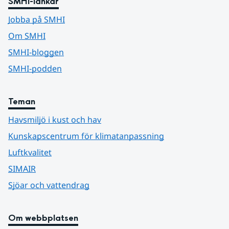
SMHI-länkar
Jobba på SMHI
Om SMHI
SMHI-bloggen
SMHI-podden
Teman
Havsmiljö i kust och hav
Kunskapscentrum för klimatanpassning
Luftkvalitet
SIMAIR
Sjöar och vattendrag
Om webbplatsen