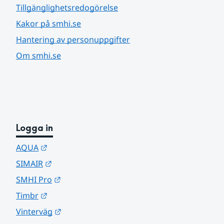
Tillgänglighetsredogörelse
Kakor på smhi.se
Hantering av personuppgifter
Om smhi.se
Logga in
Länk till annan webbplats.
AQUA
Länk till annan webbplats.
SIMAIR
Länk till annan webbplats.
SMHI Pro
Länk till annan webbplats.
Timbr
Länk till annan webbplats.
Vinterväg