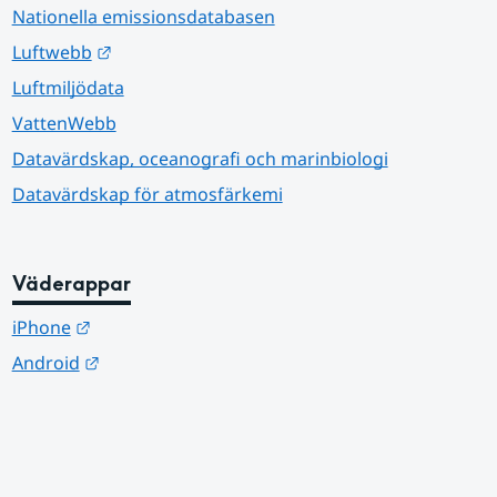
Nationella emissionsdatabasen
Länk till annan webbplats.
Luftwebb
Luftmiljödata
VattenWebb
Datavärdskap, oceanografi och marinbiologi
Datavärdskap för atmosfärkemi
Väderappar
Länk till annan webbplats.
iPhone
Länk till annan webbplats.
Android