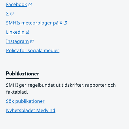
Länk till annan webbplats.
Facebook
Länk till annan webbplats.
X
Länk till annan webbplats.
SMHIs meteorologer på X
Länk till annan webbplats.
Linkedin
Länk till annan webbplats.
Instagram
Policy för sociala medier
Publikationer
SMHI ger regelbundet ut tidskrifter, rapporter och 
faktablad.
Sök publikationer
Nyhetsbladet Medvind