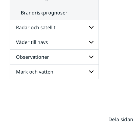
Brandriskprognoser
Radar och satellit
Väder till havs
Undersidor
för
Radar
Observationer
Undersidor
och
för
satellit
Väder
Mark och vatten
Undersidor
till
för
havs
Observationer
Undersidor
för
Mark
och
vatten
Dela sidan