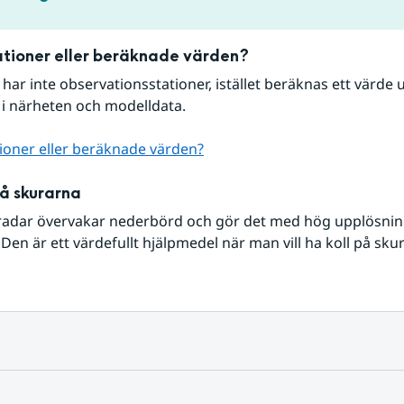
tioner eller beräknade värden?
r har inte observationsstationer, istället beräknas ett värde u
 i närheten och modelldata.
ioner eller beräknade värden?
på skurarna
radar övervakar nederbörd och gör det med hög upplösning 
Den är ett värdefullt hjälpmedel när man vill ha koll på sku