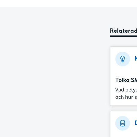
Relaterad
Tolka S
Vad bety
och hur s