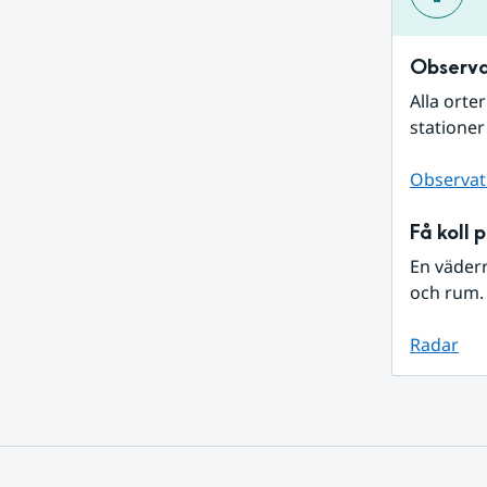
Observa
Alla orte
stationer
Observat
Få koll 
En väder
och rum. 
Radar