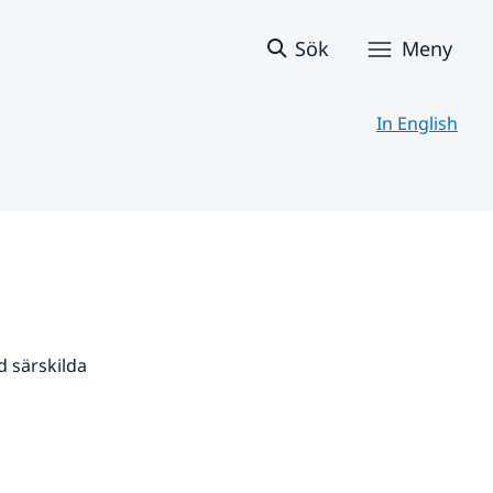
Sök
Meny
In English
 särskilda 