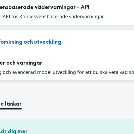
ensbaserade vädervarningar - API
r API för Konsekvensbaserade vädervarningar
Forskning och utveckling
er och varningar
 och avancerad modellutveckling för att du ska veta vad s
e länkar
Lär dig mer