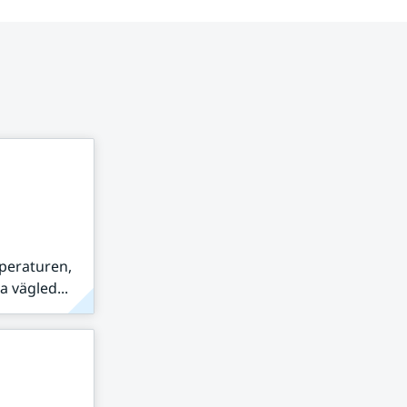
peraturen,
 vägled...