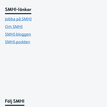
SMHI-länkar
Jobba på SMHI
Om SMHI
SMHI-bloggen
SMHI-podden
Följ SMHI