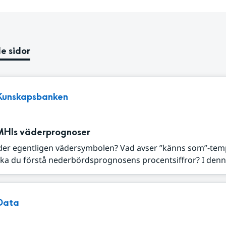
e sidor
Kunskapsbanken
MHIs väderprognoser
der egentligen vädersymbolen? Vad avser ”känns som”-tem
ka du förstå nederbördsprognosens procentsiffror? I denna
Data