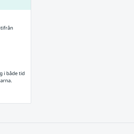
tifrån 
i både tid 
rarna.