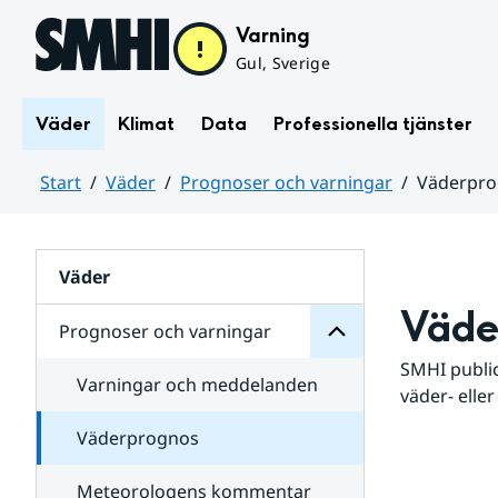
Hoppa till sidans innehåll
Varning
Gul, Sverige
Väder
Klimat
Data
Professionella tjänster
Start
Väder
Prognoser och varningar
Väderpr
varningar
och
Huvudinnehåll
Prognoser
för
Undersidor
Väder
Väde
Prognoser och varningar
SMHI public
Varningar och meddelanden
väder- eller
Väderprognos
Meteorologens kommentar