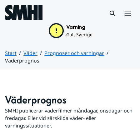
Hoppa till sidans innehåll
Meny
Varning
Gul, Sverige
Start
Väder
Prognoser och varningar
Väderprognos
Huvudinnehåll
Väderprognos
SMHI publicerar väderfilmer måndagar, onsdagar och 
fredagar. Eller vid särskilda väder- eller 
varningssituationer.