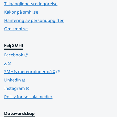
Tillgänglighetsredogörelse
Kakor på smhi.se
Hantering av personuppgifter
Om smhi.se
Följ SMHI
Länk till annan webbplats.
Facebook
Länk till annan webbplats.
X
Länk till annan webbplats.
SMHIs meteorologer på X
Länk till annan webbplats.
Linkedin
Länk till annan webbplats.
Instagram
Policy för sociala medier
Datavärdskap