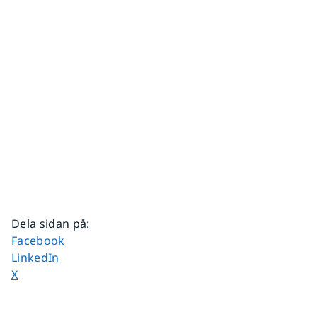
Dela sidan på
:
Dela sidan på
Facebook
Dela sidan på
LinkedIn
Dela sidan på
X