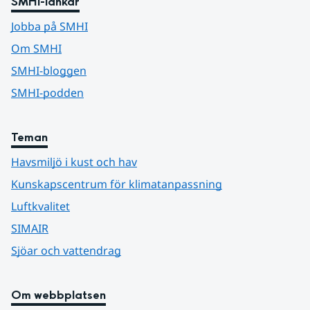
SMHI-länkar
Jobba på SMHI
Om SMHI
SMHI-bloggen
SMHI-podden
Teman
Havsmiljö i kust och hav
Kunskapscentrum för klimatanpassning
Luftkvalitet
SIMAIR
Sjöar och vattendrag
Om webbplatsen