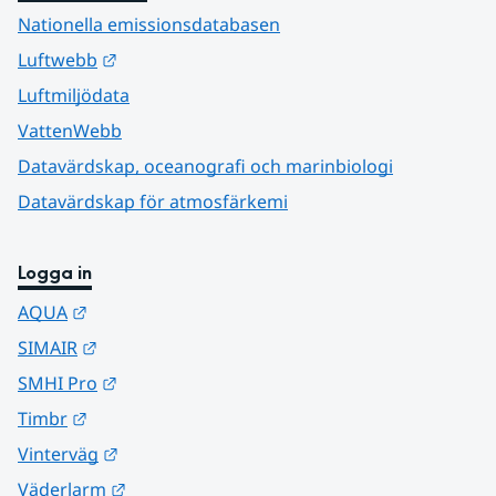
Nationella emissionsdatabasen
Länk till annan webbplats.
Luftwebb
Luftmiljödata
VattenWebb
Datavärdskap, oceanografi och marinbiologi
Datavärdskap för atmosfärkemi
Logga in
Länk till annan webbplats.
AQUA
Länk till annan webbplats.
SIMAIR
Länk till annan webbplats.
SMHI Pro
Länk till annan webbplats.
Timbr
Länk till annan webbplats.
Vinterväg
Länk till annan webbplats.
Väderlarm