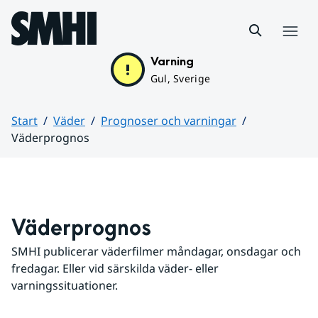
Hoppa till sidans innehåll
Meny
Varning
Gul, Sverige
Start
Väder
Prognoser och varningar
Väderprognos
Huvudinnehåll
Väderprognos
SMHI publicerar väderfilmer måndagar, onsdagar och 
fredagar. Eller vid särskilda väder- eller 
varningssituationer.