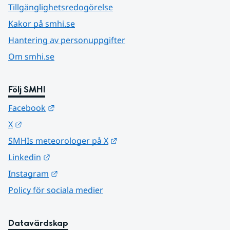
Tillgänglighetsredogörelse
Kakor på smhi.se
Hantering av personuppgifter
Om smhi.se
Följ SMHI
Länk till annan webbplats.
Facebook
Länk till annan webbplats.
X
Länk till annan webbplats.
SMHIs meteorologer på X
Länk till annan webbplats.
Linkedin
Länk till annan webbplats.
Instagram
Policy för sociala medier
Datavärdskap