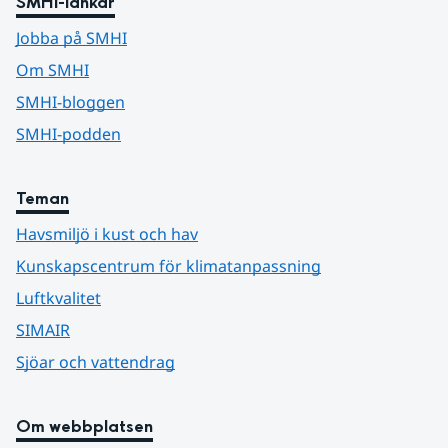
SMHI-länkar
Jobba på SMHI
Om SMHI
SMHI-bloggen
SMHI-podden
Teman
Havsmiljö i kust och hav
Kunskapscentrum för klimatanpassning
Luftkvalitet
SIMAIR
Sjöar och vattendrag
Om webbplatsen