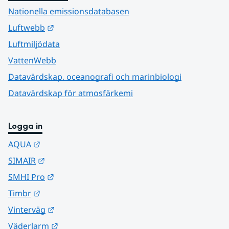
Nationella emissionsdatabasen
Länk till annan webbplats.
Luftwebb
Luftmiljödata
VattenWebb
Datavärdskap, oceanografi och marinbiologi
Datavärdskap för atmosfärkemi
Logga in
Länk till annan webbplats.
AQUA
Länk till annan webbplats.
SIMAIR
Länk till annan webbplats.
SMHI Pro
Länk till annan webbplats.
Timbr
Länk till annan webbplats.
Vinterväg
Länk till annan webbplats.
Väderlarm