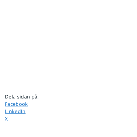
Dela sidan på
:
Dela sidan på
Facebook
Dela sidan på
LinkedIn
Dela sidan på
X