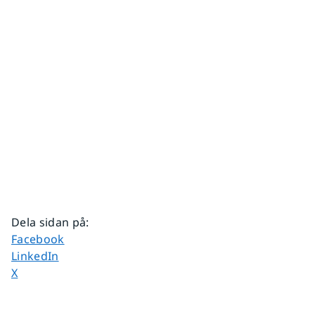
Dela sidan på
:
Dela sidan på
Facebook
Dela sidan på
LinkedIn
Dela sidan på
X