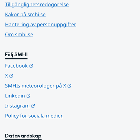
Tillgänglighetsredogörelse
Kakor på smhi.se
Hantering av personuppgifter
Om smhi.se
Följ SMHI
Länk till annan webbplats.
Facebook
Länk till annan webbplats.
X
Länk till annan webbplats.
SMHIs meteorologer på X
Länk till annan webbplats.
Linkedin
Länk till annan webbplats.
Instagram
Policy för sociala medier
Datavärdskap