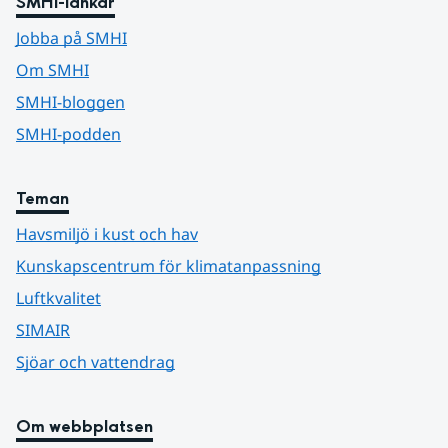
SMHI-länkar
Jobba på SMHI
Om SMHI
SMHI-bloggen
SMHI-podden
Teman
Havsmiljö i kust och hav
Kunskapscentrum för klimatanpassning
Luftkvalitet
SIMAIR
Sjöar och vattendrag
Om webbplatsen