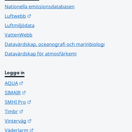
Nationella emissionsdatabasen
Länk till annan webbplats.
Luftwebb
Luftmiljödata
VattenWebb
Datavärdskap, oceanografi och marinbiologi
Datavärdskap för atmosfärkemi
Logga in
Länk till annan webbplats.
AQUA
Länk till annan webbplats.
SIMAIR
Länk till annan webbplats.
SMHI Pro
Länk till annan webbplats.
Timbr
Länk till annan webbplats.
Vinterväg
Länk till annan webbplats.
Väderlarm