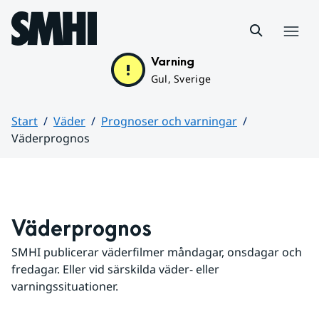
Hoppa till sidans innehåll
Meny
Varning
Gul, Sverige
Start
Väder
Prognoser och varningar
Väderprognos
Huvudinnehåll
Väderprognos
SMHI publicerar väderfilmer måndagar, onsdagar och 
fredagar. Eller vid särskilda väder- eller 
varningssituationer.