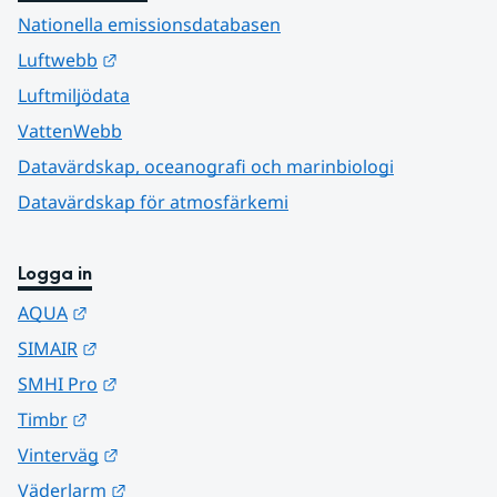
Nationella emissionsdatabasen
Länk till annan webbplats.
Luftwebb
Luftmiljödata
VattenWebb
Datavärdskap, oceanografi och marinbiologi
Datavärdskap för atmosfärkemi
Logga in
Länk till annan webbplats.
AQUA
Länk till annan webbplats.
SIMAIR
Länk till annan webbplats.
SMHI Pro
Länk till annan webbplats.
Timbr
Länk till annan webbplats.
Vinterväg
Länk till annan webbplats.
Väderlarm