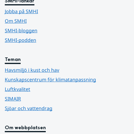
SMHI-länkar
Jobba på SMHI
Om SMHI
SMHI-bloggen
SMHI-podden
Teman
Havsmiljö i kust och hav
Kunskapscentrum för klimatanpassning
Luftkvalitet
SIMAIR
Sjöar och vattendrag
Om webbplatsen