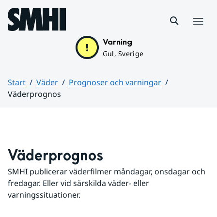
Hoppa till sidans innehåll
Meny
Varning
Gul, Sverige
Start
Väder
Prognoser och varningar
Väderprognos
Huvudinnehåll
Väderprognos
SMHI publicerar väderfilmer måndagar, onsdagar och 
fredagar. Eller vid särskilda väder- eller 
varningssituationer.