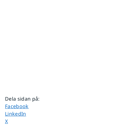
Dela sidan på
:
Dela sidan på
Facebook
Dela sidan på
LinkedIn
Dela sidan på
X