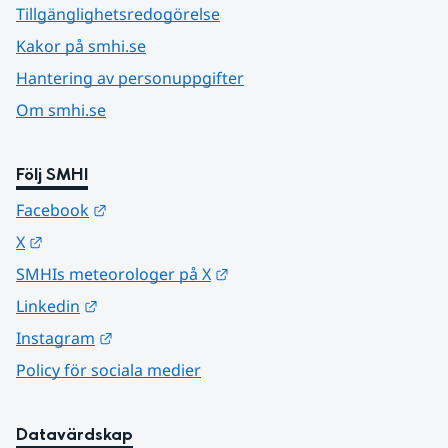
Tillgänglighetsredogörelse
Kakor på smhi.se
Hantering av personuppgifter
Om smhi.se
Följ SMHI
Länk till annan webbplats.
Facebook
Länk till annan webbplats.
X
Länk till annan webbplats.
SMHIs meteorologer på X
Länk till annan webbplats.
Linkedin
Länk till annan webbplats.
Instagram
Policy för sociala medier
Datavärdskap