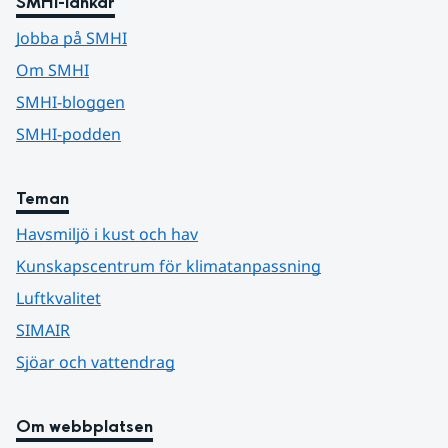
SMHI-länkar
Jobba på SMHI
Om SMHI
SMHI-bloggen
SMHI-podden
Teman
Havsmiljö i kust och hav
Kunskapscentrum för klimatanpassning
Luftkvalitet
SIMAIR
Sjöar och vattendrag
Om webbplatsen