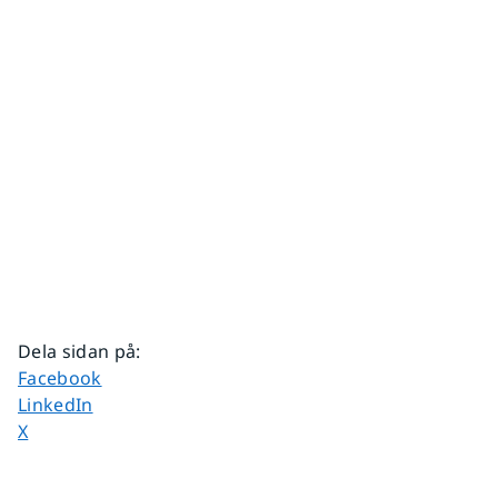
Dela sidan på
:
Dela sidan på
Facebook
Dela sidan på
LinkedIn
Dela sidan på
X