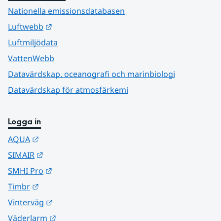
Nationella emissionsdatabasen
Länk till annan webbplats.
Luftwebb
Luftmiljödata
VattenWebb
Datavärdskap, oceanografi och marinbiologi
Datavärdskap för atmosfärkemi
Logga in
Länk till annan webbplats.
AQUA
Länk till annan webbplats.
SIMAIR
Länk till annan webbplats.
SMHI Pro
Länk till annan webbplats.
Timbr
Länk till annan webbplats.
Vinterväg
Länk till annan webbplats.
Väderlarm