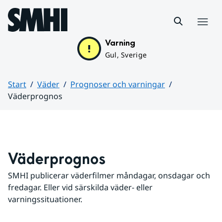
Hoppa till sidans innehåll
Meny
Varning
Gul, Sverige
Start
Väder
Prognoser och varningar
Väderprognos
Huvudinnehåll
Väderprognos
SMHI publicerar väderfilmer måndagar, onsdagar och 
fredagar. Eller vid särskilda väder- eller 
varningssituationer.