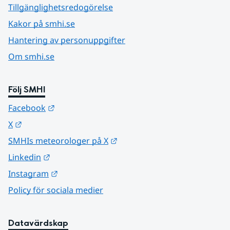
Tillgänglighetsredogörelse
Kakor på smhi.se
Hantering av personuppgifter
Om smhi.se
Följ SMHI
Länk till annan webbplats.
Facebook
Länk till annan webbplats.
X
Länk till annan webbplats.
SMHIs meteorologer på X
Länk till annan webbplats.
Linkedin
Länk till annan webbplats.
Instagram
Policy för sociala medier
Datavärdskap