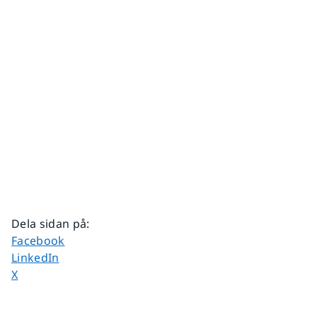
Dela sidan på
:
Dela sidan på
Facebook
Dela sidan på
LinkedIn
Dela sidan på
X