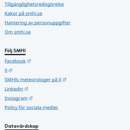
Tillgänglighetsredogörelse
Kakor på smhi.se
Hantering av personuppgifter
Om smhi.se
Följ SMHI
Länk till annan webbplats.
Facebook
Länk till annan webbplats.
X
Länk till annan webbplats.
SMHIs meteorologer på X
Länk till annan webbplats.
Linkedin
Länk till annan webbplats.
Instagram
Policy för sociala medier
Datavärdskap