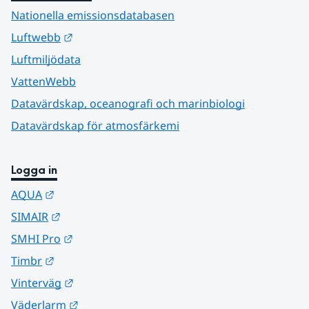
Nationella emissionsdatabasen
Länk till annan webbplats.
Luftwebb
Luftmiljödata
VattenWebb
Datavärdskap, oceanografi och marinbiologi
Datavärdskap för atmosfärkemi
Logga in
Länk till annan webbplats.
AQUA
Länk till annan webbplats.
SIMAIR
Länk till annan webbplats.
SMHI Pro
Länk till annan webbplats.
Timbr
Länk till annan webbplats.
Vinterväg
Länk till annan webbplats.
Väderlarm