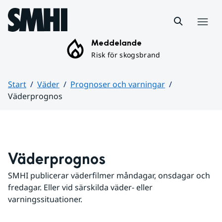
Hoppa till sidans innehåll
Meny
Meddelande
Risk för skogsbrand
Start
Väder
Prognoser och varningar
Väderprognos
Huvudinnehåll
Väderprognos
SMHI publicerar väderfilmer måndagar, onsdagar och 
fredagar. Eller vid särskilda väder- eller 
varningssituationer.