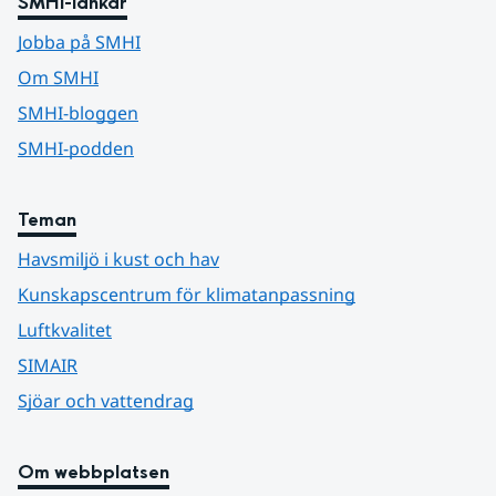
SMHI-länkar
Jobba på SMHI
Om SMHI
SMHI-bloggen
SMHI-podden
Teman
Havsmiljö i kust och hav
Kunskapscentrum för klimatanpassning
Luftkvalitet
SIMAIR
Sjöar och vattendrag
Om webbplatsen