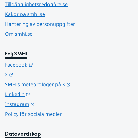
Tillgänglighetsredogörelse
Kakor på smhi.se
Hantering av personuppgifter
Om smhi.se
Följ SMHI
Länk till annan webbplats.
Facebook
Länk till annan webbplats.
X
Länk till annan webbplats.
SMHIs meteorologer på X
Länk till annan webbplats.
Linkedin
Länk till annan webbplats.
Instagram
Policy för sociala medier
Datavärdskap