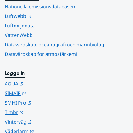
Nationella emissionsdatabasen
Länk till annan webbplats.
Luftwebb
Luftmiljödata
VattenWebb
Datavärdskap, oceanografi och marinbiologi
Datavärdskap för atmosfärkemi
Logga in
Länk till annan webbplats.
AQUA
Länk till annan webbplats.
SIMAIR
Länk till annan webbplats.
SMHI Pro
Länk till annan webbplats.
Timbr
Länk till annan webbplats.
Vinterväg
Länk till annan webbplats.
Väderlarm