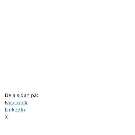
Dela sidan på
:
Dela sidan på
Facebook
Dela sidan på
LinkedIn
Dela sidan på
X