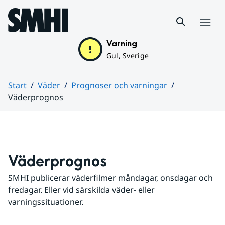
Hoppa till sidans innehåll
Meny
Varning
Gul, Sverige
Start
Väder
Prognoser och varningar
Väderprognos
Huvudinnehåll
Väderprognos
SMHI publicerar väderfilmer måndagar, onsdagar och 
fredagar. Eller vid särskilda väder- eller 
varningssituationer.