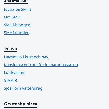
SMHI-länkar
Jobba på SMHI
Om SMHI
SMHI-bloggen
SMHI-podden
Teman
Havsmiljö i kust och hav
Kunskapscentrum för klimatanpassning
Luftkvalitet
SIMAIR
Sjöar och vattendrag
Om webbplatsen