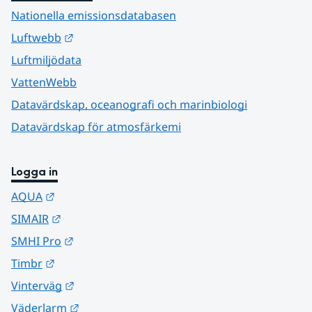
Nationella emissionsdatabasen
Länk till annan webbplats.
Luftwebb
Luftmiljödata
VattenWebb
Datavärdskap, oceanografi och marinbiologi
Datavärdskap för atmosfärkemi
Logga in
Länk till annan webbplats.
AQUA
Länk till annan webbplats.
SIMAIR
Länk till annan webbplats.
SMHI Pro
Länk till annan webbplats.
Timbr
Länk till annan webbplats.
Vinterväg
Länk till annan webbplats.
Väderlarm