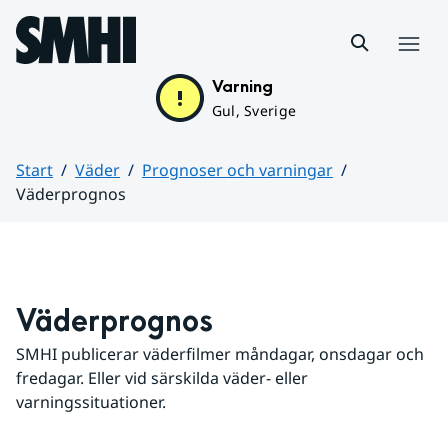
Hoppa till sidans innehåll
Meny
Varning
Gul, Sverige
Start
Väder
Prognoser och varningar
Väderprognos
Huvudinnehåll
Väderprognos
SMHI publicerar väderfilmer måndagar, onsdagar och 
fredagar. Eller vid särskilda väder- eller 
varningssituationer.