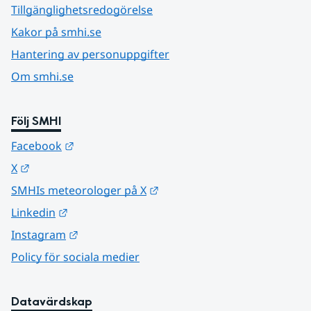
Tillgänglighetsredogörelse
Kakor på smhi.se
Hantering av personuppgifter
Om smhi.se
Följ SMHI
Länk till annan webbplats.
Facebook
Länk till annan webbplats.
X
Länk till annan webbplats.
SMHIs meteorologer på X
Länk till annan webbplats.
Linkedin
Länk till annan webbplats.
Instagram
Policy för sociala medier
Datavärdskap