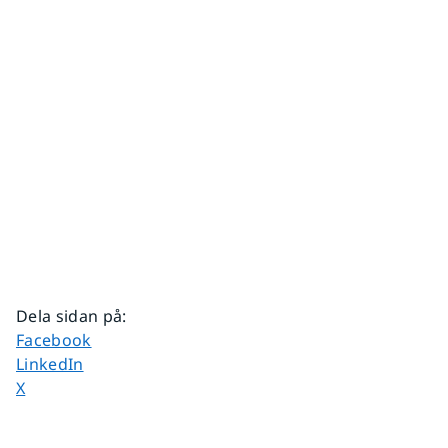
Dela sidan på
:
Dela sidan på
Facebook
Dela sidan på
LinkedIn
Dela sidan på
X