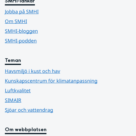
SMHI-länkar
Jobba på SMHI
Om SMHI
SMHI-bloggen
SMHI-podden
Teman
Havsmiljö i kust och hav
Kunskapscentrum för klimatanpassning
Luftkvalitet
SIMAIR
Sjöar och vattendrag
Om webbplatsen