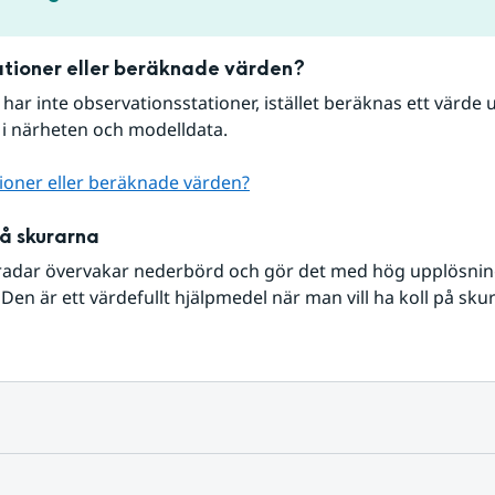
tioner eller beräknade värden?
r har inte observationsstationer, istället beräknas ett värde u
 i närheten och modelldata.
ioner eller beräknade värden?
på skurarna
radar övervakar nederbörd och gör det med hög upplösning 
Den är ett värdefullt hjälpmedel när man vill ha koll på sku