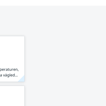
peraturen,
 vägled...