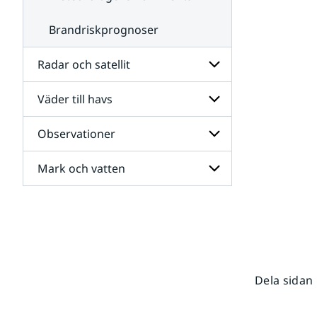
Brandriskprognoser
Radar och satellit
Väder till havs
Undersidor
för
Radar
Observationer
Undersidor
och
för
satellit
Väder
Mark och vatten
Undersidor
till
för
havs
Observationer
Undersidor
för
Mark
och
vatten
Dela sidan