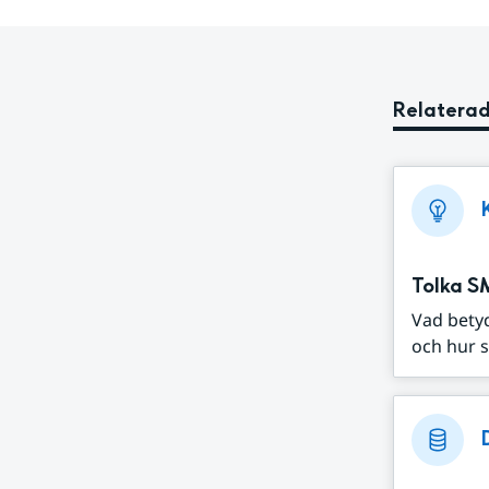
Relaterad
Tolka S
Vad bety
och hur s