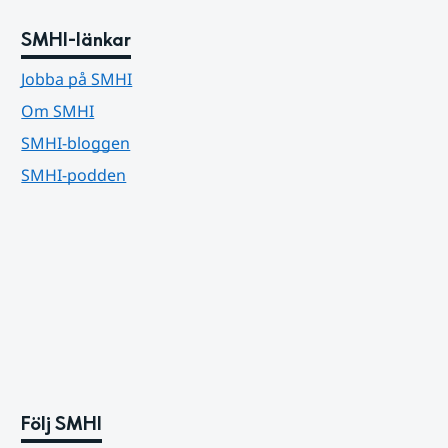
SMHI-länkar
Jobba på SMHI
Om SMHI
SMHI-bloggen
SMHI-podden
Följ SMHI