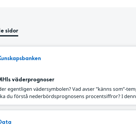
e sidor
Kunskapsbanken
MHIs väderprognoser
der egentligen vädersymbolen? Vad avser ”känns som”-tem
ka du förstå nederbördsprognosens procentsiffror? I denna
Data