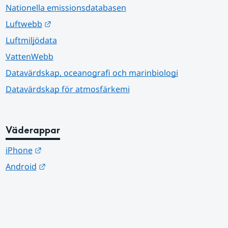
Nationella emissionsdatabasen
Länk till annan webbplats.
Luftwebb
Luftmiljödata
VattenWebb
Datavärdskap, oceanografi och marinbiologi
Datavärdskap för atmosfärkemi
Väderappar
Länk till annan webbplats.
iPhone
Länk till annan webbplats.
Android