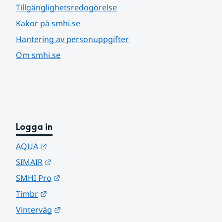
Tillgänglighetsredogörelse
Kakor på smhi.se
Hantering av personuppgifter
Om smhi.se
Logga in
Länk till annan webbplats.
AQUA
Länk till annan webbplats.
SIMAIR
Länk till annan webbplats.
SMHI Pro
Länk till annan webbplats.
Timbr
Länk till annan webbplats.
Vinterväg