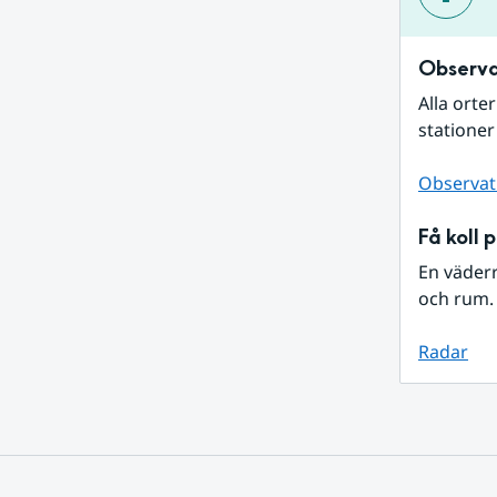
Observa
Alla orte
stationer
Observat
Få koll 
En väder
och rum. 
Radar