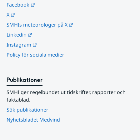
Länk till annan webbplats.
Facebook
Länk till annan webbplats.
X
Länk till annan webbplats.
SMHIs meteorologer på X
Länk till annan webbplats.
Linkedin
Länk till annan webbplats.
Instagram
Policy för sociala medier
Publikationer
SMHI ger regelbundet ut tidskrifter, rapporter och 
faktablad.
Sök publikationer
Nyhetsbladet Medvind