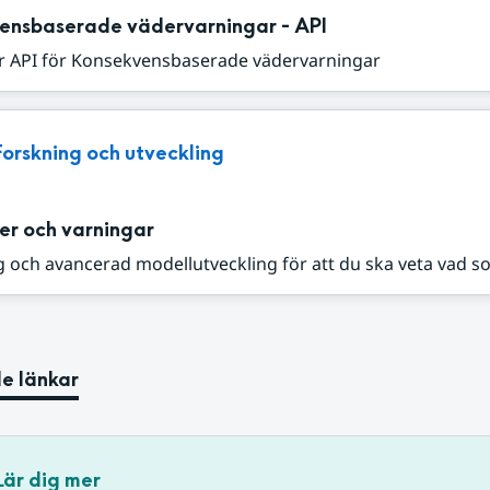
ensbaserade vädervarningar - API
r API för Konsekvensbaserade vädervarningar
Forskning och utveckling
er och varningar
 och avancerad modellutveckling för att du ska veta vad s
e länkar
Lär dig mer