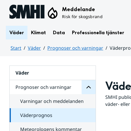
Hoppa till sidans innehåll
Meddelande
Risk för skogsbrand
Väder
Klimat
Data
Professionella tjänster
Start
Väder
Prognoser och varningar
Väderpr
varningar
och
Huvudinnehåll
Prognoser
för
Undersidor
Väder
Väde
Prognoser och varningar
SMHI public
Varningar och meddelanden
väder- eller
Väderprognos
Meteorologens kommentar