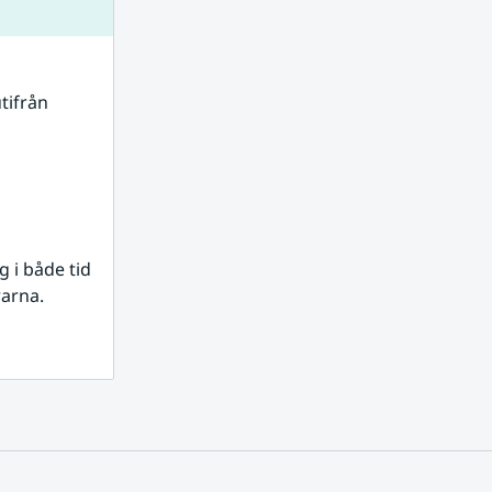
tifrån 
i både tid 
rarna.