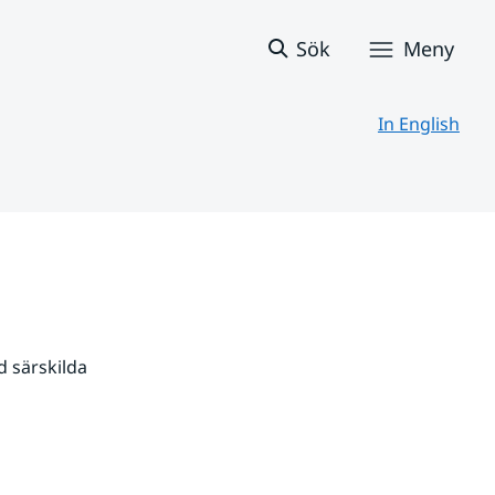
Sök
Meny
In English
 särskilda 