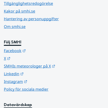
Tillgänglighetsredogörelse
Kakor på smhi.se
Hantering av personuppgifter
Om smhi.se
Följ SMHI
Länk till annan webbplats.
Facebook
Länk till annan webbplats.
X
Länk till annan webbplats.
SMHIs meteorologer på X
Länk till annan webbplats.
Linkedin
Länk till annan webbplats.
Instagram
Policy för sociala medier
Datavärdskap