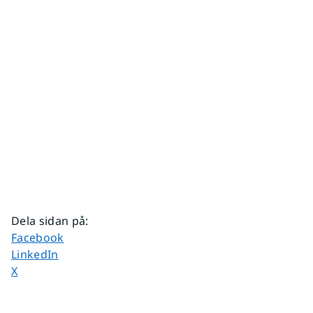
Dela sidan på
:
Dela sidan på
Facebook
Dela sidan på
LinkedIn
Dela sidan på
X