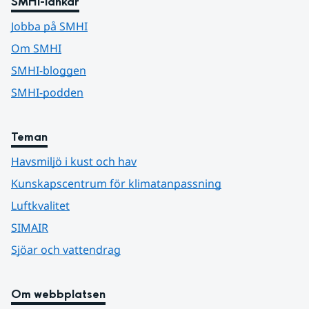
SMHI-länkar
Jobba på SMHI
Om SMHI
SMHI-bloggen
SMHI-podden
Teman
Havsmiljö i kust och hav
Kunskapscentrum för klimatanpassning
Luftkvalitet
SIMAIR
Sjöar och vattendrag
Om webbplatsen