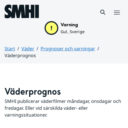
Hoppa till sidans innehåll
Meny
Varning
Gul, Sverige
Start
Väder
Prognoser och varningar
Väderprognos
Huvudinnehåll
Väderprognos
SMHI publicerar väderfilmer måndagar, onsdagar och 
fredagar. Eller vid särskilda väder- eller 
varningssituationer.