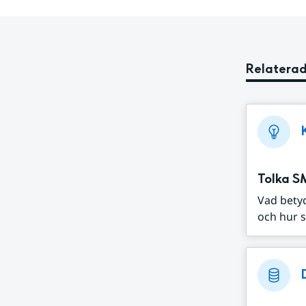
Relaterad
Tolka S
Vad bety
och hur s