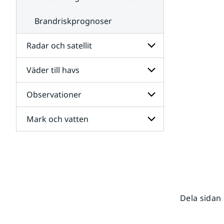
Brandriskprognoser
Radar och satellit
Väder till havs
Undersidor
för
Radar
Observationer
Undersidor
och
för
satellit
Väder
Mark och vatten
Undersidor
till
för
havs
Observationer
Undersidor
för
Mark
och
vatten
Dela sidan