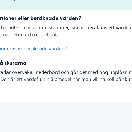
tioner eller beräknade värden?
r har inte observationsstationer, istället beräknas ett värde u
 i närheten och modelldata.
ioner eller beräknade värden?
på skurarna
radar övervakar nederbörd och gör det med hög upplösning 
Den är ett värdefullt hjälpmedel när man vill ha koll på sku