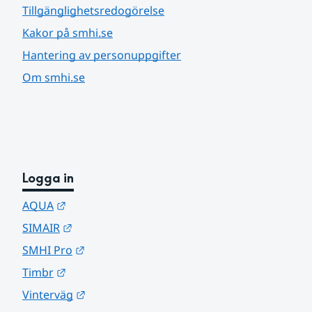
Tillgänglighetsredogörelse
Kakor på smhi.se
Hantering av personuppgifter
Om smhi.se
Logga in
Länk till annan webbplats.
AQUA
Länk till annan webbplats.
SIMAIR
Länk till annan webbplats.
SMHI Pro
Länk till annan webbplats.
Timbr
Länk till annan webbplats.
Vinterväg