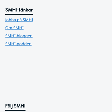
SMHI-länkar
Jobba på SMHI
Om SMHI
SMHI-bloggen
SMHI-podden
Följ SMHI