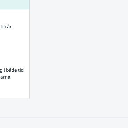
tifrån 
i både tid 
rarna.