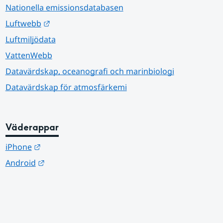
Nationella emissionsdatabasen
Länk till annan webbplats.
Luftwebb
Luftmiljödata
VattenWebb
Datavärdskap, oceanografi och marinbiologi
Datavärdskap för atmosfärkemi
Väderappar
Länk till annan webbplats.
iPhone
Länk till annan webbplats.
Android