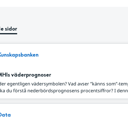
e sidor
Kunskapsbanken
MHIs väderprognoser
der egentligen vädersymbolen? Vad avser ”känns som”-tem
ka du förstå nederbördsprognosens procentsiffror? I denna
Data