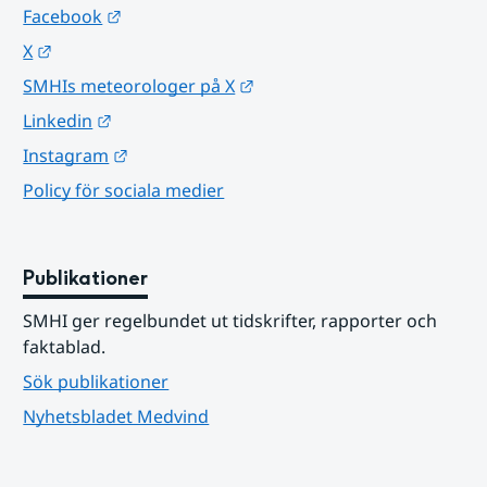
Länk till annan webbplats.
Facebook
Länk till annan webbplats.
X
Länk till annan webbplats.
SMHIs meteorologer på X
Länk till annan webbplats.
Linkedin
Länk till annan webbplats.
Instagram
Policy för sociala medier
Publikationer
SMHI ger regelbundet ut tidskrifter, rapporter och 
faktablad.
Sök publikationer
Nyhetsbladet Medvind