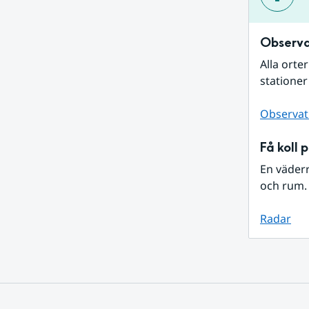
Observa
Alla orte
stationer
Observat
Få koll 
En väder
och rum. 
Radar