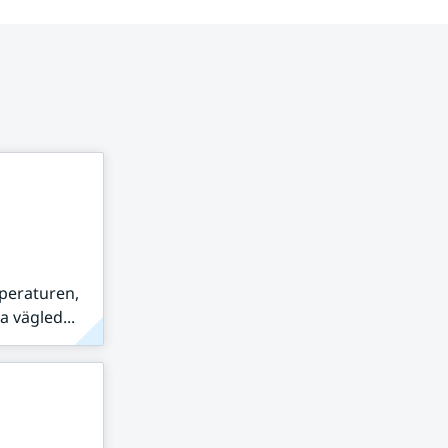
peraturen,
 vägled...