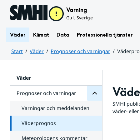
Hoppa till sidans innehåll
Varning
Gul, Sverige
Väder
Klimat
Data
Professionella tjänster
Start
Väder
Prognoser och varningar
Väderpr
varningar
och
Huvudinnehåll
Prognoser
för
Undersidor
Väder
Väde
Prognoser och varningar
SMHI public
Varningar och meddelanden
väder- eller
Väderprognos
Meteorologens kommentar