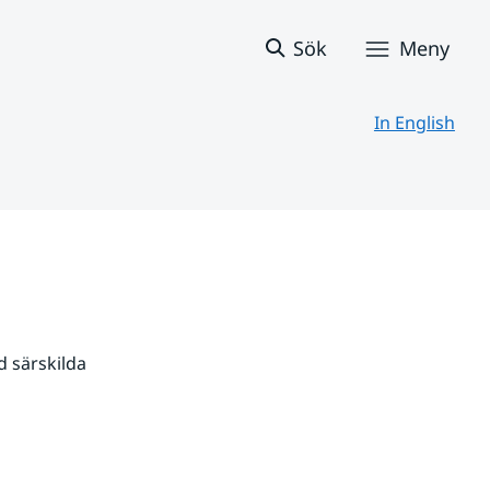
Sök
Meny
In English
 särskilda 