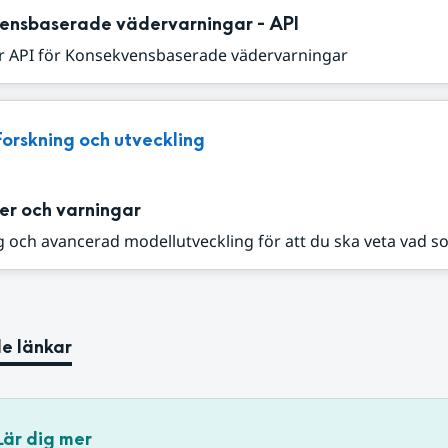
ensbaserade vädervarningar - API
r API för Konsekvensbaserade vädervarningar
Forskning och utveckling
er och varningar
 och avancerad modellutveckling för att du ska veta vad s
e länkar
Lär dig mer