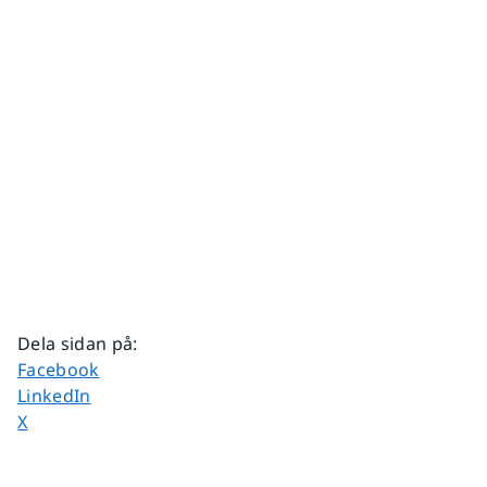
Dela sidan på
:
Dela sidan på
Facebook
Dela sidan på
LinkedIn
Dela sidan på
X