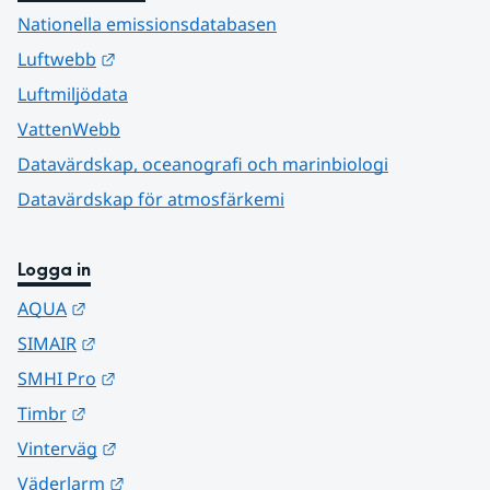
Nationella emissionsdatabasen
Länk till annan webbplats.
Luftwebb
Luftmiljödata
VattenWebb
Datavärdskap, oceanografi och marinbiologi
Datavärdskap för atmosfärkemi
Logga in
Länk till annan webbplats.
AQUA
Länk till annan webbplats.
SIMAIR
Länk till annan webbplats.
SMHI Pro
Länk till annan webbplats.
Timbr
Länk till annan webbplats.
Vinterväg
Länk till annan webbplats.
Väderlarm