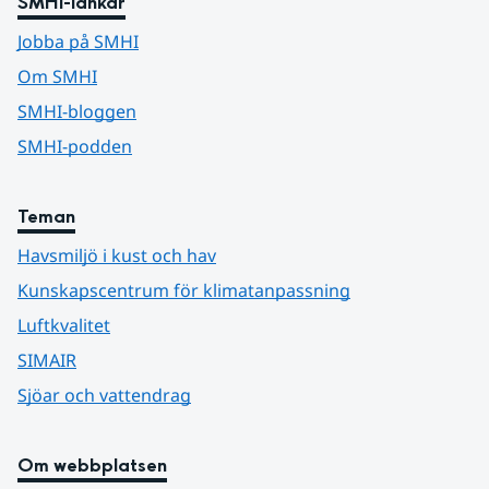
SMHI-länkar
Jobba på SMHI
Om SMHI
SMHI-bloggen
SMHI-podden
Teman
Havsmiljö i kust och hav
Kunskapscentrum för klimatanpassning
Luftkvalitet
SIMAIR
Sjöar och vattendrag
Om webbplatsen