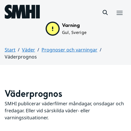
Hoppa till sidans innehåll
Meny
Varning
Gul, Sverige
Start
Väder
Prognoser och varningar
Väderprognos
Huvudinnehåll
Väderprognos
SMHI publicerar väderfilmer måndagar, onsdagar och 
fredagar. Eller vid särskilda väder- eller 
varningssituationer.