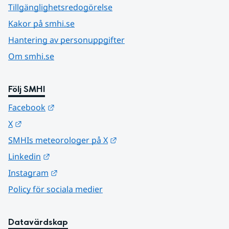
Tillgänglighetsredogörelse
Kakor på smhi.se
Hantering av personuppgifter
Om smhi.se
Följ SMHI
Länk till annan webbplats.
Facebook
Länk till annan webbplats.
X
Länk till annan webbplats.
SMHIs meteorologer på X
Länk till annan webbplats.
Linkedin
Länk till annan webbplats.
Instagram
Policy för sociala medier
Datavärdskap