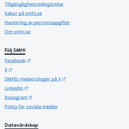
Tillgänglighetsredogörelse
Kakor på smhi.se
Hantering av personuppgifter
Om smhi.se
Följ SMHI
Länk till annan webbplats.
Facebook
Länk till annan webbplats.
X
Länk till annan webbplats.
SMHIs meteorologer på X
Länk till annan webbplats.
Linkedin
Länk till annan webbplats.
Instagram
Policy för sociala medier
Datavärdskap