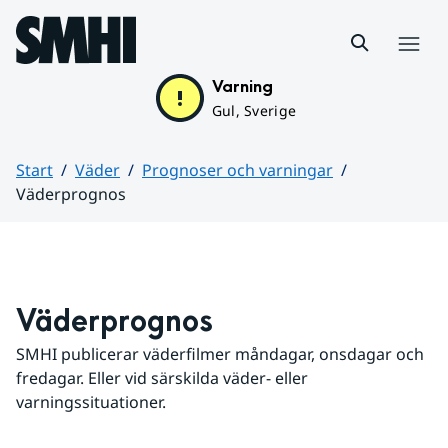
Hoppa till sidans innehåll
Meny
Varning
Gul, Sverige
Start
Väder
Prognoser och varningar
Väderprognos
Huvudinnehåll
Väderprognos
SMHI publicerar väderfilmer måndagar, onsdagar och 
fredagar. Eller vid särskilda väder- eller 
varningssituationer.