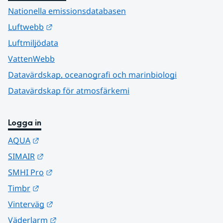
Nationella emissionsdatabasen
Länk till annan webbplats.
Luftwebb
Luftmiljödata
VattenWebb
Datavärdskap, oceanografi och marinbiologi
Datavärdskap för atmosfärkemi
Logga in
Länk till annan webbplats.
AQUA
Länk till annan webbplats.
SIMAIR
Länk till annan webbplats.
SMHI Pro
Länk till annan webbplats.
Timbr
Länk till annan webbplats.
Vinterväg
Länk till annan webbplats.
Väderlarm