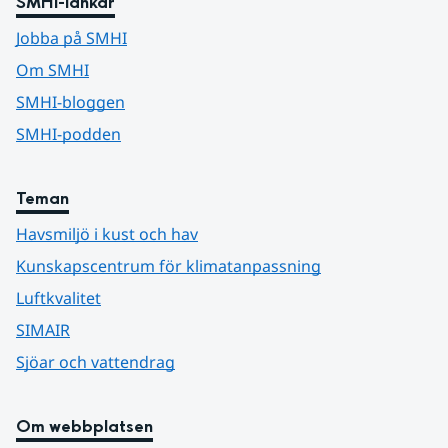
SMHI-länkar
Jobba på SMHI
Om SMHI
SMHI-bloggen
SMHI-podden
Teman
Havsmiljö i kust och hav
Kunskapscentrum för klimatanpassning
Luftkvalitet
SIMAIR
Sjöar och vattendrag
Om webbplatsen