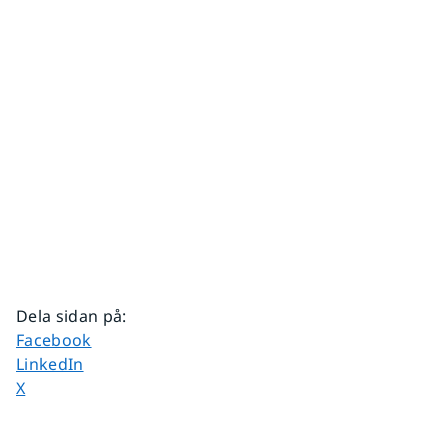
Dela sidan på
:
Dela sidan på
Facebook
Dela sidan på
LinkedIn
Dela sidan på
X