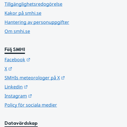
Tillgänglighetsredogörelse
Kakor på smhi.se
Hantering av personuppgifter
Om smhi.se
Följ SMHI
Länk till annan webbplats.
Facebook
Länk till annan webbplats.
X
Länk till annan webbplats.
SMHIs meteorologer på X
Länk till annan webbplats.
Linkedin
Länk till annan webbplats.
Instagram
Policy för sociala medier
Datavärdskap