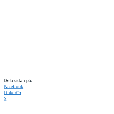
Dela sidan på
:
Dela sidan på
Facebook
Dela sidan på
LinkedIn
Dela sidan på
X