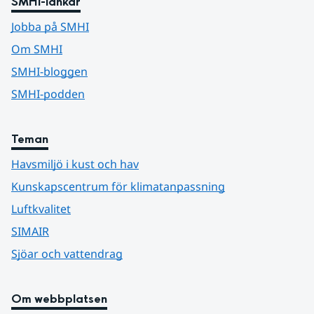
SMHI-länkar
Jobba på SMHI
Om SMHI
SMHI-bloggen
SMHI-podden
Teman
Havsmiljö i kust och hav
Kunskapscentrum för klimatanpassning
Luftkvalitet
SIMAIR
Sjöar och vattendrag
Om webbplatsen