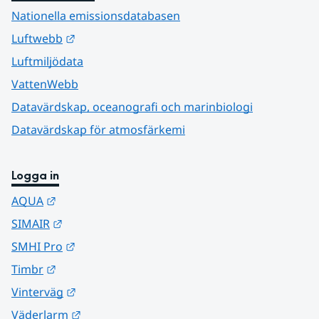
Nationella emissionsdatabasen
Länk till annan webbplats.
Luftwebb
Luftmiljödata
VattenWebb
Datavärdskap, oceanografi och marinbiologi
Datavärdskap för atmosfärkemi
Logga in
Länk till annan webbplats.
AQUA
Länk till annan webbplats.
SIMAIR
Länk till annan webbplats.
SMHI Pro
Länk till annan webbplats.
Timbr
Länk till annan webbplats.
Vinterväg
Länk till annan webbplats.
Väderlarm