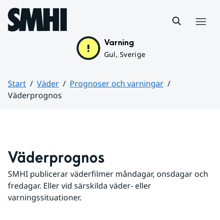
Hoppa till sidans innehåll
Meny
Varning
Gul, Sverige
Start
Väder
Prognoser och varningar
Väderprognos
Huvudinnehåll
Väderprognos
SMHI publicerar väderfilmer måndagar, onsdagar och 
fredagar. Eller vid särskilda väder- eller 
varningssituationer.