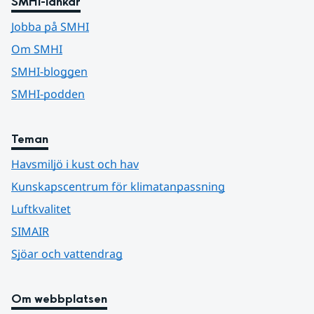
SMHI-länkar
Jobba på SMHI
Om SMHI
SMHI-bloggen
SMHI-podden
Teman
Havsmiljö i kust och hav
Kunskapscentrum för klimatanpassning
Luftkvalitet
SIMAIR
Sjöar och vattendrag
Om webbplatsen