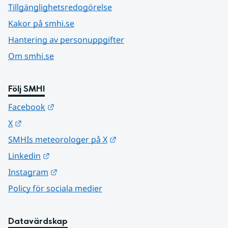
Tillgänglighetsredogörelse
Kakor på smhi.se
Hantering av personuppgifter
Om smhi.se
Följ SMHI
Länk till annan webbplats.
Facebook
Länk till annan webbplats.
X
Länk till annan webbplats.
SMHIs meteorologer på X
Länk till annan webbplats.
Linkedin
Länk till annan webbplats.
Instagram
Policy för sociala medier
Datavärdskap