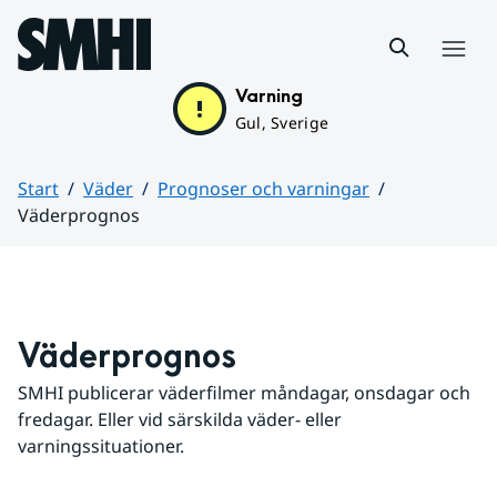
Hoppa till sidans innehåll
Meny
Varning
Gul, Sverige
Start
Väder
Prognoser och varningar
Väderprognos
Huvudinnehåll
Väderprognos
SMHI publicerar väderfilmer måndagar, onsdagar och 
fredagar. Eller vid särskilda väder- eller 
varningssituationer.