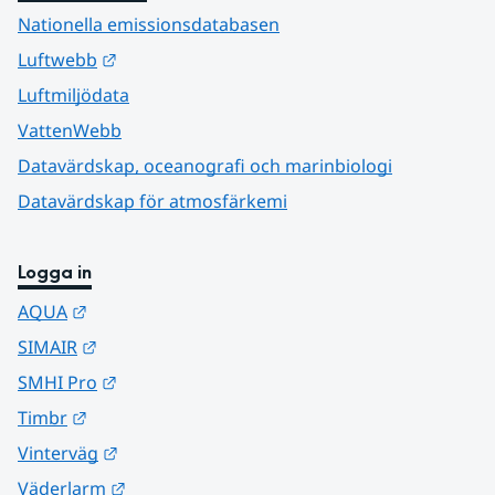
Nationella emissionsdatabasen
Länk till annan webbplats.
Luftwebb
Luftmiljödata
VattenWebb
Datavärdskap, oceanografi och marinbiologi
Datavärdskap för atmosfärkemi
Logga in
Länk till annan webbplats.
AQUA
Länk till annan webbplats.
SIMAIR
Länk till annan webbplats.
SMHI Pro
Länk till annan webbplats.
Timbr
Länk till annan webbplats.
Vinterväg
Länk till annan webbplats.
Väderlarm