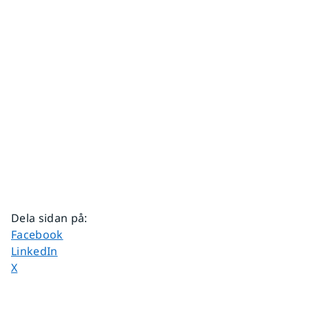
Dela sidan på
:
Dela sidan på
Facebook
Dela sidan på
LinkedIn
Dela sidan på
X